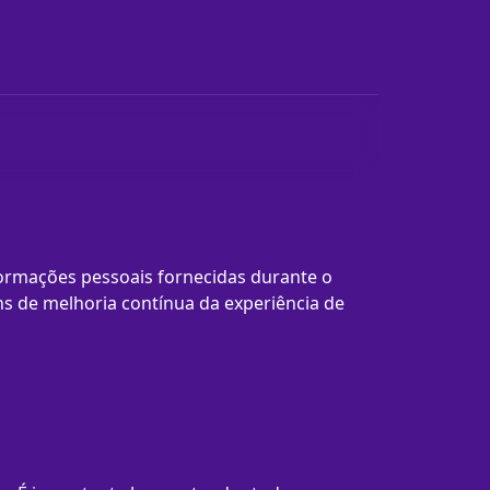
formações pessoais fornecidas durante o
ns de melhoria contínua da experiência de