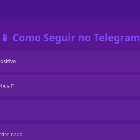
📱 Como Seguir no Telegram
ositivo
icial"
erder nada