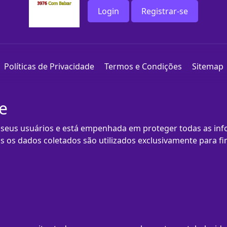
Login
Registrar-se
Políticas de Privacidade
Termos e Condições
Sitemap
de
e seus usuários e está empenhada em proteger todas as in
 os dados coletados são utilizados exclusivamente para fi