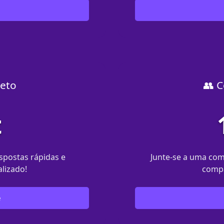
reto
👥 
t
espostas rápidas e
Junte-se a uma com
lizado!
compa
e