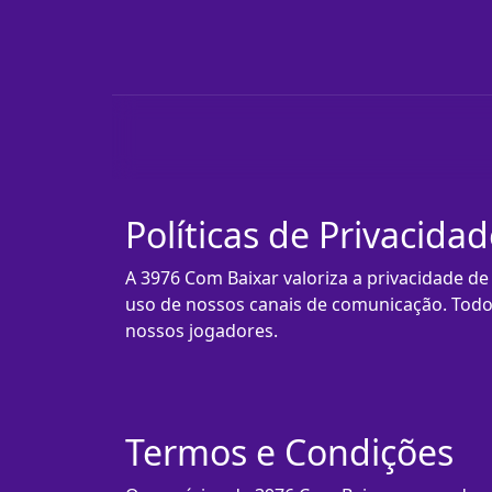
Políticas de Privacida
A 3976 Com Baixar valoriza a privacidade d
uso de nossos canais de comunicação. Todos
nossos jogadores.
Termos e Condições