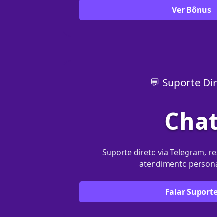
Ver Bônus
💬 Suporte Di
Cha
Suporte direto via Telegram, r
atendimento persona
Falar Suport