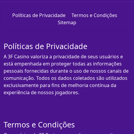
Políticas de Privacidade
Termos e Condições
Sitemap
Políticas de Privacidade
A 3F Casino valoriza a privacidade de seus usuários e
está empenhada em proteger todas as informações
pessoais fornecidas durante o uso de nossos canais de
comunicação. Todos os dados coletados são utilizados
exclusivamente para fins de melhoria contínua da
experiência de nossos jogadores.
Termos e Condições