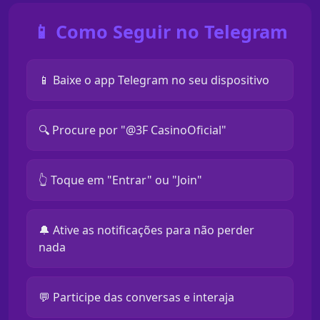
📱 Como Seguir no Telegram
📱 Baixe o app Telegram no seu dispositivo
🔍 Procure por "@3F CasinoOficial"
👆 Toque em "Entrar" ou "Join"
🔔 Ative as notificações para não perder
nada
💬 Participe das conversas e interaja