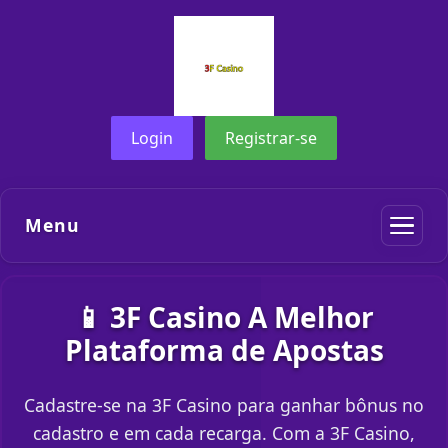
Login
Registrar-se
Menu
📱 3F Casino A Melhor
Plataforma de Apostas
Cadastre-se na 3F Casino para ganhar bônus no
cadastro e em cada recarga. Com a 3F Casino,