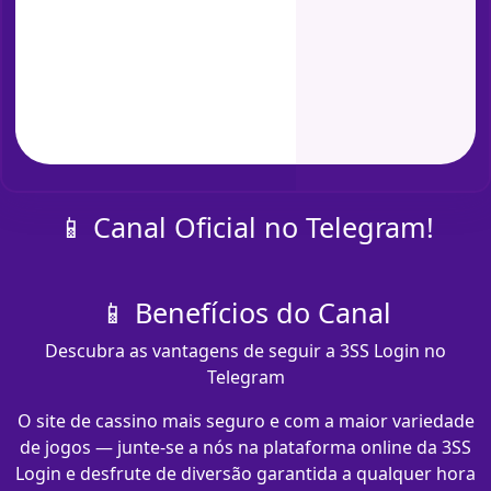
📱 Canal Oficial no Telegram!
📱 Benefícios do Canal
Descubra as vantagens de seguir a 3SS Login no
Telegram
O site de cassino mais seguro e com a maior variedade
de jogos — junte-se a nós na plataforma online da 3SS
Login e desfrute de diversão garantida a qualquer hora