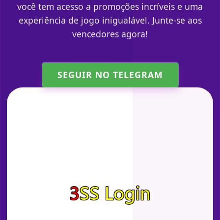
você tem acesso a promoções incríveis e uma
experiência de jogo inigualável. Junte-se aos
vencedores agora!
SEGUIR NO TELEGRAM