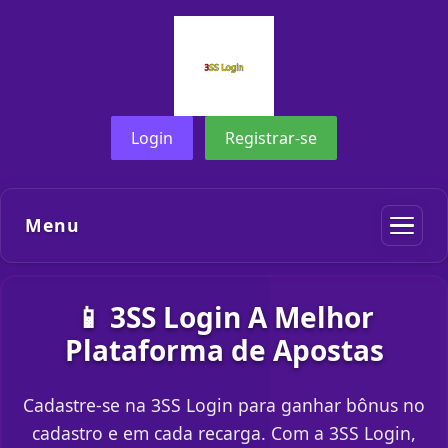
Login
Registrar-se
Menu
📱 3SS Login A Melhor
Plataforma de Apostas
Cadastre-se na 3SS Login para ganhar bônus no
cadastro e em cada recarga. Com a 3SS Login,