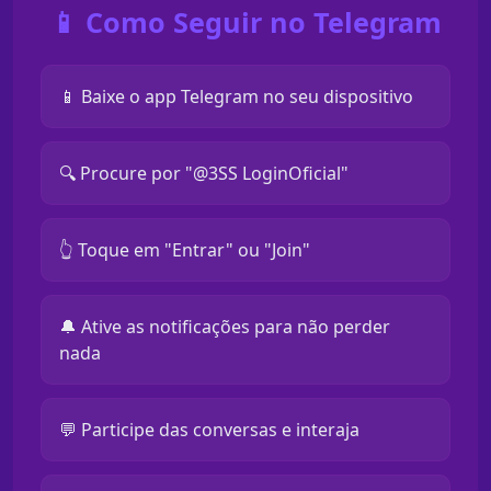
📱 Como Seguir no Telegram
📱 Baixe o app Telegram no seu dispositivo
🔍 Procure por "@3SS LoginOficial"
👆 Toque em "Entrar" ou "Join"
🔔 Ative as notificações para não perder
nada
💬 Participe das conversas e interaja