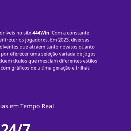
níveis no site
444Win
. Com a constante
ntreter os jogadores. Em 2023, diversas
volventes que atraem tanto novatos quanto
por oferecer uma seleção variada de jogos
cluem títulos que mesclam diferentes estilos
com gráficos de última geração e trilhas
cias em Tempo Real
24/7