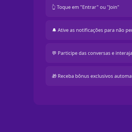
👆 Toque em "Entrar" ou "Join"
🔔 Ative as notificações para não p
💬 Participe das conversas e interaj
🎁 Receba bônus exclusivos autom