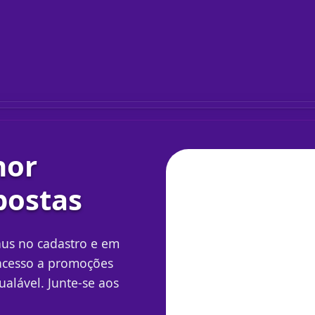
hor
postas
us no cadastro e em
acesso a promoções
ualável. Junte-se aos