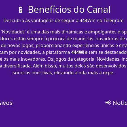
📱 Benefícios do Canal
Descubra as vantagens de seguir a 444Win no Telegram
 'Novidades' é uma das mais dinâmicas e empolgantes dispo
edores estão sempre à procura de maneiras inovadoras de e
 de novos jogos, proporcionando experiências únicas e en
cam por novidades, a plataforma
444Win
tem se destacado 
 os mais inovadores. Os jogos da categoria 'Novidades' in
 diversificada. Além disso, muitos deles são desenvolvidos 
sonoras imersivas, elevando ainda mais a expe.
sivos
📢 Notí