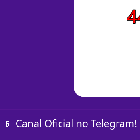
📱 Canal Oficial no Telegram!