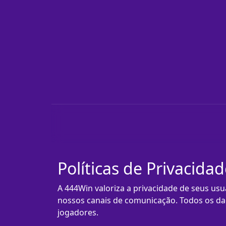
Políticas de Privacida
A 444Win valoriza a privacidade de seus us
nossos canais de comunicação. Todos os dad
jogadores.