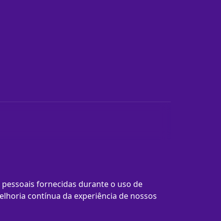
 pessoais fornecidas durante o uso de
elhoria contínua da experiência de nossos