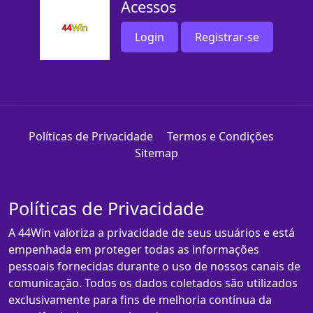
Acessos
Login
Registrar-se
Políticas de Privacidade
Termos e Condições
Sitemap
Políticas de Privacidade
A 44Win valoriza a privacidade de seus usuários e está
empenhada em proteger todas as informações
pessoais fornecidas durante o uso de nossos canais de
comunicação. Todos os dados coletados são utilizados
exclusivamente para fins de melhoria contínua da