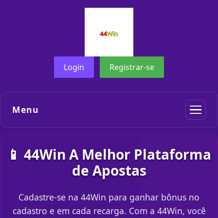
Login
Registrar-se
Menu
📱 44Win A Melhor Plataforma
de Apostas
Cadastre-se na 44Win para ganhar bônus no
cadastro e em cada recarga. Com a 44Win, você