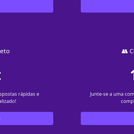
reto
👥 
t
espostas rápidas e
Junte-se a uma com
lizado!
compa
e