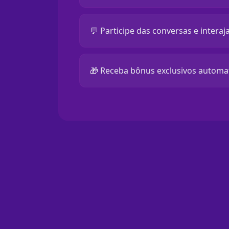
💬 Participe das conversas e interaj
🎁 Receba bônus exclusivos autom