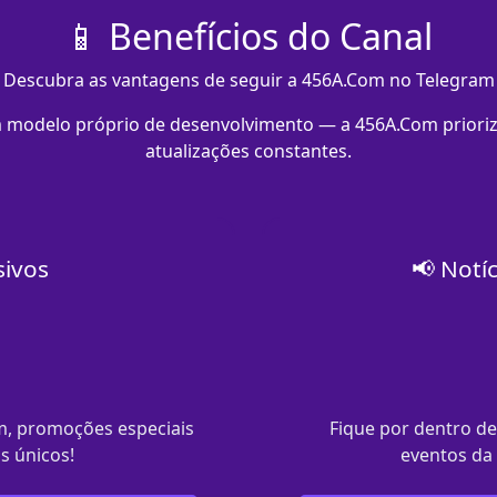
📱 Benefícios do Canal
Descubra as vantagens de seguir a 456A.Com no Telegram
m modelo próprio de desenvolvimento — a 456A.Com prioriz
atualizações constantes.
sivos
📢 Notí
m, promoções especiais
Fique por dentro d
s únicos!
eventos da