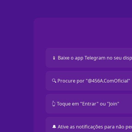
📱 Baixe o app Telegram no seu disp
🔍 Procure por "@456A.ComOficial"
👆 Toque em "Entrar" ou "Join"
🔔 Ative as notificações para não p