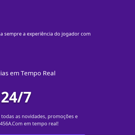
a sempre a experiência do jogador com
cias em Tempo Real
24/7
e todas as novidades, promoções e
 456A.Com em tempo real!