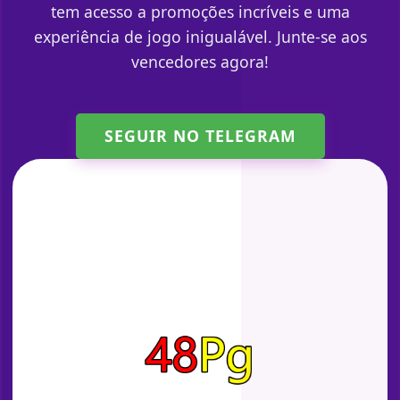
tem acesso a promoções incríveis e uma
experiência de jogo inigualável. Junte-se aos
vencedores agora!
SEGUIR NO TELEGRAM