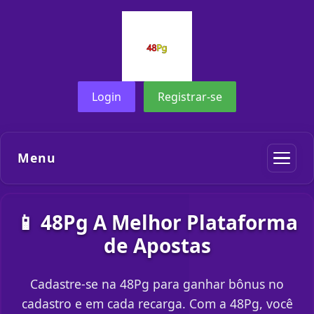
Login
Registrar-se
Menu
📱 48Pg A Melhor Plataforma
de Apostas
Cadastre-se na 48Pg para ganhar bônus no
cadastro e em cada recarga. Com a 48Pg, você