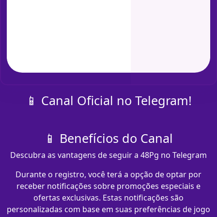
📱 Canal Oficial no Telegram!
📱 Benefícios do Canal
Descubra as vantagens de seguir a 48Pg no Telegram
Durante o registro, você terá a opção de optar por
receber notificações sobre promoções especiais e
ofertas exclusivas. Estas notificações são
personalizadas com base em suas preferências de jogo