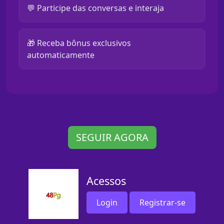
💬 Participe das conversas e interaja
🎁 Receba bônus exclusivos
automaticamente
SEGUIR AGORA
Acessos
Login
Registrar-se