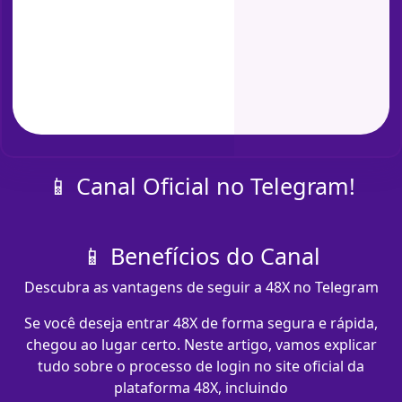
📱 Canal Oficial no Telegram!
📱 Benefícios do Canal
Descubra as vantagens de seguir a 48X no Telegram
Se você deseja entrar 48X de forma segura e rápida,
chegou ao lugar certo. Neste artigo, vamos explicar
tudo sobre o processo de login no site oficial da
plataforma 48X, incluindo