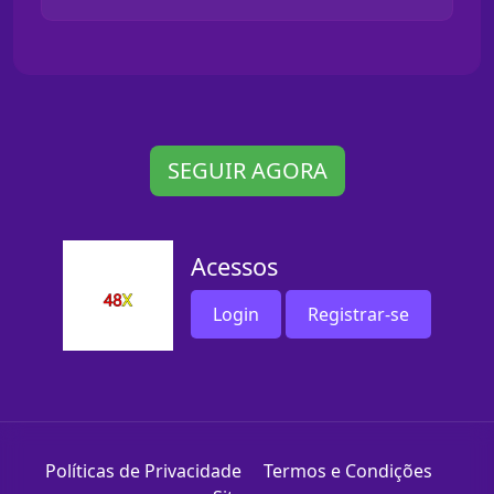
SEGUIR AGORA
Acessos
Login
Registrar-se
Políticas de Privacidade
Termos e Condições