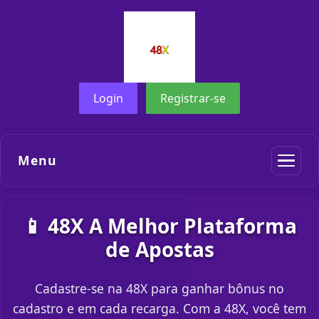
Login
Registrar-se
Menu
📱 48X A Melhor Plataforma
de Apostas
Cadastre-se na 48X para ganhar bônus no
cadastro e em cada recarga. Com a 48X, você tem