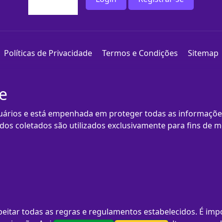
Políticas de Privacidade
Termos e Condições
Sitemap
de
usuários e está empenhada em proteger todas as informaçõe
os coletados são utilizados exclusivamente para fins de m
itar todas as regras e regulamentos estabelecidos. É imp