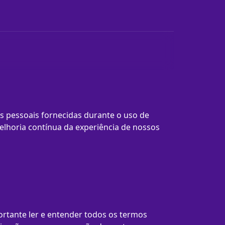
s pessoais fornecidas durante o uso de
elhoria contínua da experiência de nossos
ortante ler e entender todos os termos