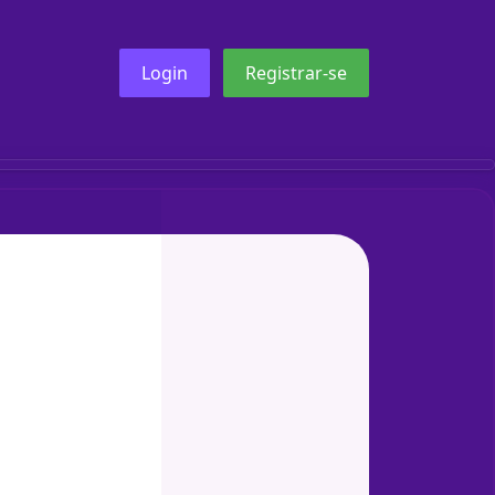
Login
Registrar-se