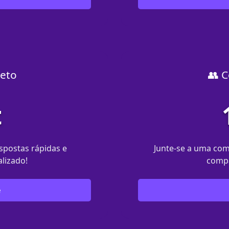
reto
👥 
t
espostas rápidas e
Junte-se a uma com
lizado!
compa
e