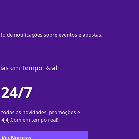
to de notificações sobre eventos e apostas.
cias em Tempo Real
24/7
e todas as novidades, promoções e
 4J4J.Com em tempo real!
Ver Notícias