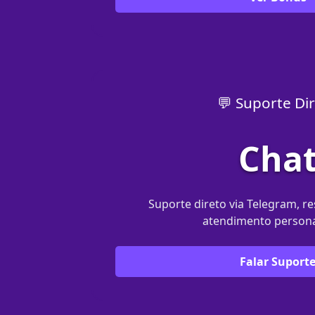
💬 Suporte Di
Cha
Suporte direto via Telegram, r
atendimento persona
Falar Suport