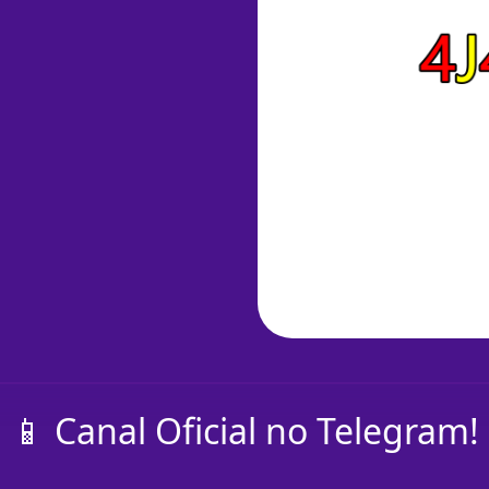
📱 Canal Oficial no Telegram!