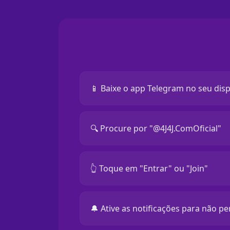
📱 Baixe o app Telegram no seu disp
🔍 Procure por "@4J4J.ComOficial"
👆 Toque em "Entrar" ou "Join"
🔔 Ative as notificações para não p