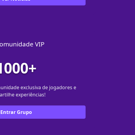
Comunidade VIP
1000+
unidade exclusiva de jogadores e
rtilhe experiências!
Entrar Grupo