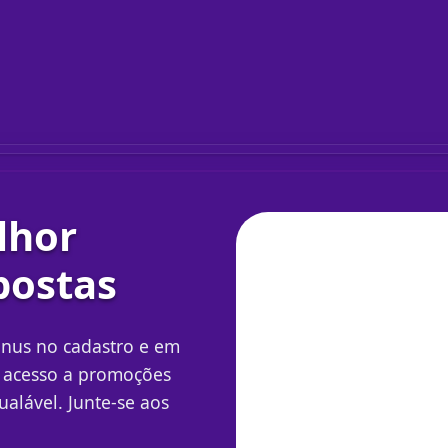
lhor
postas
ônus no cadastro e em
m acesso a promoções
ualável. Junte-se aos