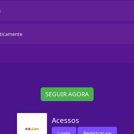
a
aticamente
SEGUIR AGORA
Acessos
Login
Registrar-se