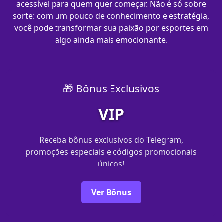
acessível para quem quer começar. Não é só sobre
sorte: com um pouco de conhecimento e estratégia,
você pode transformar sua paixão por esportes em
algo ainda mais emocionante.
🎁 Bônus Exclusivos
VIP
Receba bônus exclusivos do Telegram,
promoções especiais e códigos promocionais
únicos!
Ver Bônus