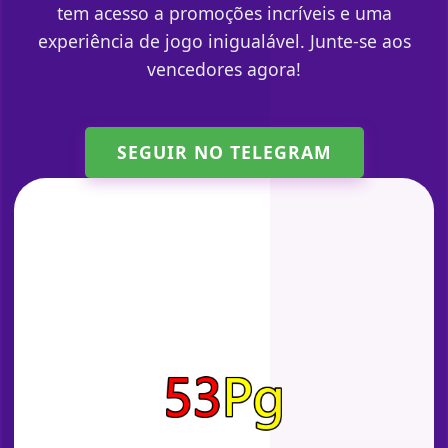
tem acesso a promoções incríveis e uma
experiência de jogo inigualável. Junte-se aos
vencedores agora!
SEGUIR NO TELEGRAM