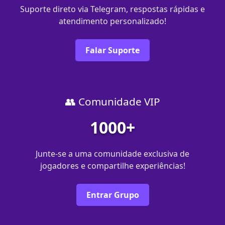
Suporte direto via Telegram, respostas rápidas e
atendimento personalizado!
Falar Suporte
👥 Comunidade VIP
1000+
Junte-se a uma comunidade exclusiva de
jogadores e compartilhe experiências!
Entrar Grupo