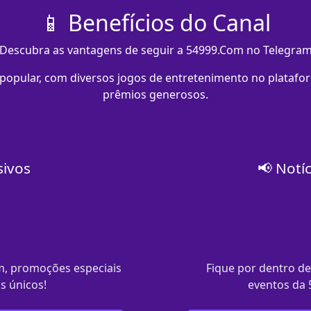
📱 Benefícios do Canal
Descubra as vantagens de seguir a 54999.Com no Telegra
pular, com diversos jogos de entretenimento no plataform
prêmios generosos.
sivos
📢 Notí
m, promoções especiais
Fique por dentro d
s únicos!
eventos da 