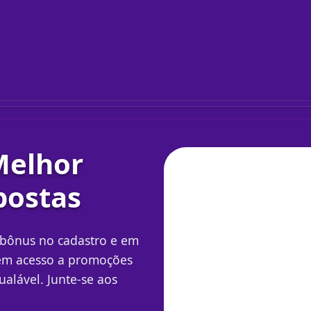
Melhor
postas
 bônus no cadastro e em
tem acesso a promoções
ualável. Junte-se aos