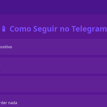
📱 Como Seguir no Telegram
ositivo
"
erder nada