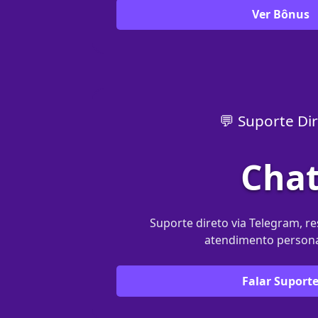
Ver Bônus
💬 Suporte Di
Cha
Suporte direto via Telegram, r
atendimento persona
Falar Suport