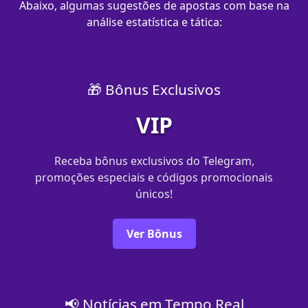
Abaixo, algumas sugestões de apostas com base na
análise estatística e tática:
🎁 Bônus Exclusivos
VIP
Receba bônus exclusivos do Telegram,
promoções especiais e códigos promocionais
únicos!
Ver Bônus
📢 Notícias em Tempo Real