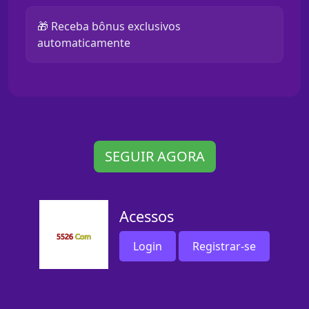
🎁 Receba bônus exclusivos
automaticamente
SEGUIR AGORA
Acessos
Login
Registrar-se