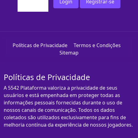
Login
Registrar-se
Políticas de Privacidade
Termos e Condições
Sitemap
Políticas de Privacidade
A 5542 Plataforma valoriza a privacidade de seus
usuários e está empenhada em proteger todas as
informações pessoais fornecidas durante o uso de
nossos canais de comunicação. Todos os dados
coletados são utilizados exclusivamente para fins de
melhoria contínua da experiência de nossos jogadores.