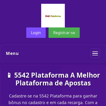
Login
Registrar-se
Menu
📱 5542 Plataforma A Melhor
Plataforma de Apostas
Cadastre-se na 5542 Plataforma para ganhar
bônus no cadastro e em cada recarga. Com a