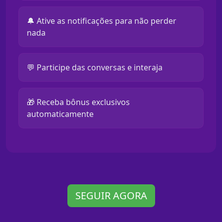
🔔 Ative as notificações para não perder
nada
💬 Participe das conversas e interaja
🎁 Receba bônus exclusivos
automaticamente
SEGUIR AGORA