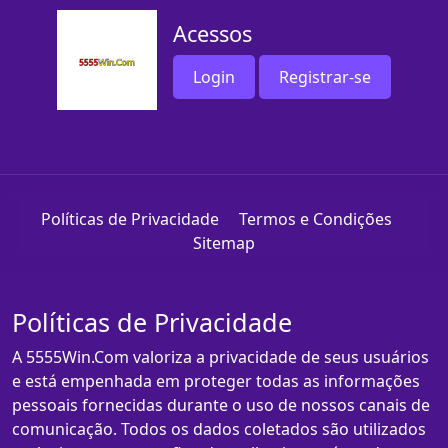
Acessos
Login
Registrar-se
Políticas de Privacidade
Termos e Condições
Sitemap
Políticas de Privacidade
A 5555Win.Com valoriza a privacidade de seus usuários
e está empenhada em proteger todas as informações
pessoais fornecidas durante o uso de nossos canais de
comunicação. Todos os dados coletados são utilizados