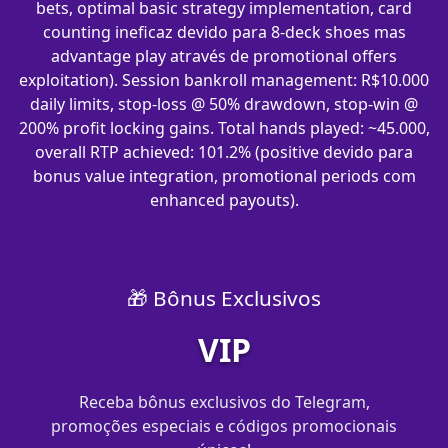
bets, optimal basic strategy implementation, card
counting ineficaz devido para 8-deck shoes mas
advantage play através de promotional offers
exploitation). Session bankroll management: R$10.000
daily limits, stop-loss @ 50% drawdown, stop-win @
200% profit locking gains. Total hands played: ~45.000,
overall RTP achieved: 101.2% (positive devido para
bonus value integration, promotional periods com
enhanced payouts).
🎁 Bônus Exclusivos
VIP
Receba bônus exclusivos do Telegram,
promoções especiais e códigos promocionais