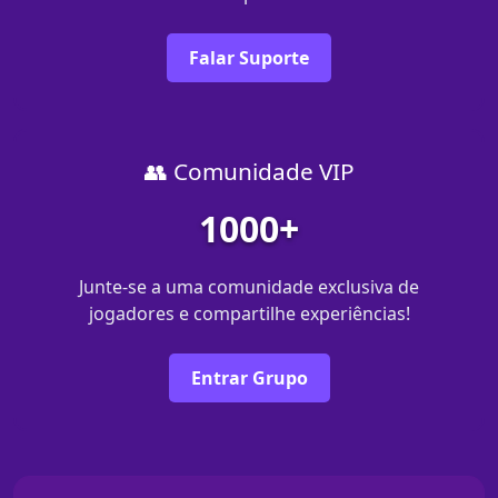
Falar Suporte
👥 Comunidade VIP
1000+
Junte-se a uma comunidade exclusiva de
jogadores e compartilhe experiências!
Entrar Grupo