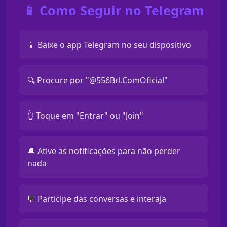
📱 Como Seguir no Telegram
📱 Baixe o app Telegram no seu dispositivo
🔍 Procure por "@556Brl.ComOficial"
👆 Toque em "Entrar" ou "Join"
🔔 Ative as notificações para não perder
nada
💬 Participe das conversas e interaja