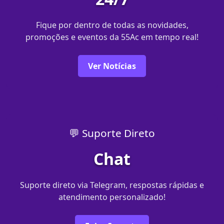
Fique por dentro de todas as novidades,
promoções e eventos da 55Ac em tempo real!
Ver Notícias
💬 Suporte Direto
Chat
Suporte direto via Telegram, respostas rápidas e
atendimento personalizado!