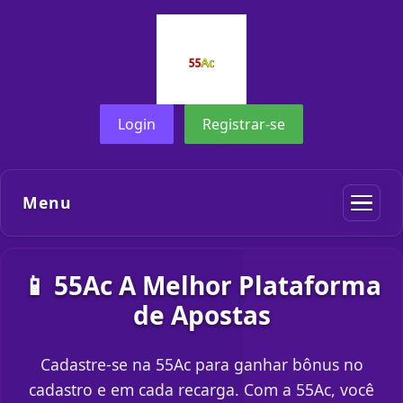
Login
Registrar-se
Menu
📱 55Ac A Melhor Plataforma
de Apostas
Cadastre-se na 55Ac para ganhar bônus no
cadastro e em cada recarga. Com a 55Ac, você