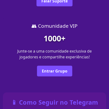
Falar Suporte
👥 Comunidade VIP
1000+
Junte-se a uma comunidade exclusiva de
jogadores e compartilhe experiências!
Entrar Grupo
📱 Como Seguir no Telegram