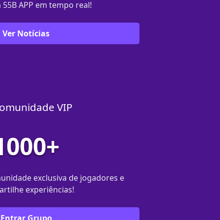
a 55B APP em tempo real!
Ver Notícias
Comunidade VIP
1000+
unidade exclusiva de jogadores e
rtilhe experiências!
Entrar Grupo