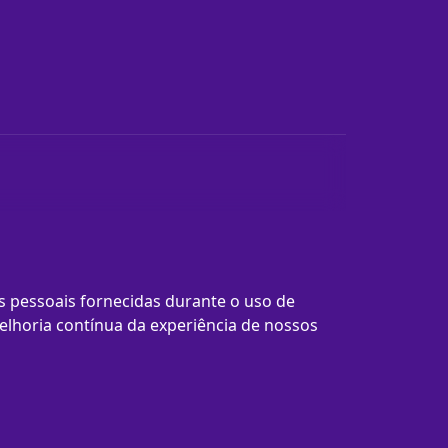
s pessoais fornecidas durante o uso de
elhoria contínua da experiência de nossos