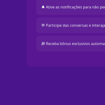
🔔 Ative as notificações para não p
💬 Participe das conversas e interaj
🎁 Receba bônus exclusivos autom