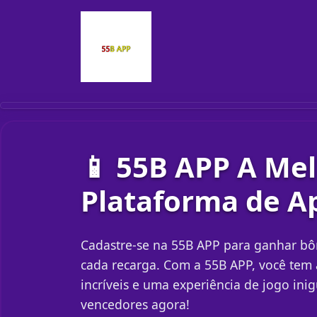
📱 55B APP A Me
Plataforma de A
Cadastre-se na 55B APP para ganhar bô
cada recarga. Com a 55B APP, você tem
incríveis e uma experiência de jogo inig
vencedores agora!