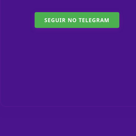
SEGUIR NO TELEGRAM