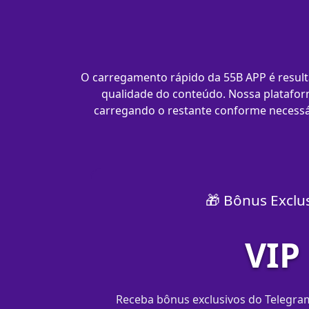
O carregamento rápido da 55B APP é resu
qualidade do conteúdo. Nossa plataform
carregando o restante conforme necess
🎁 Bônus Exclu
VIP
Receba bônus exclusivos do Telegra