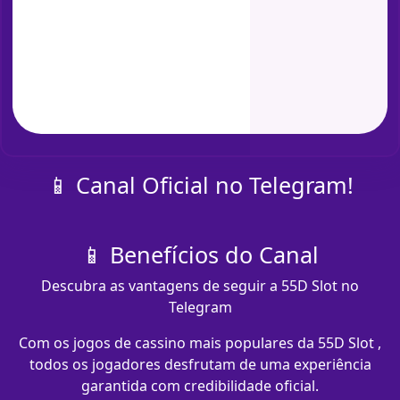
📱 Canal Oficial no Telegram!
📱 Benefícios do Canal
Descubra as vantagens de seguir a 55D Slot no
Telegram
Com os jogos de cassino mais populares da 55D Slot ,
todos os jogadores desfrutam de uma experiência
garantida com credibilidade oficial.