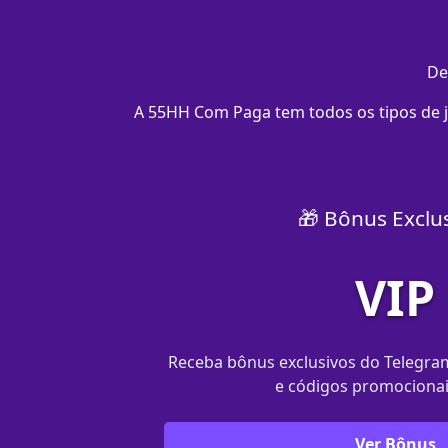
De
A 55HH Com Paga tem todos os tipos de jo
🎁 Bônus Exclu
VIP
Receba bônus exclusivos do Telegra
e códigos promocionai
Ver Bônus