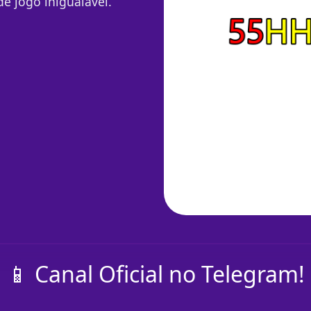
e jogo inigualável.
📱 Canal Oficial no Telegram!