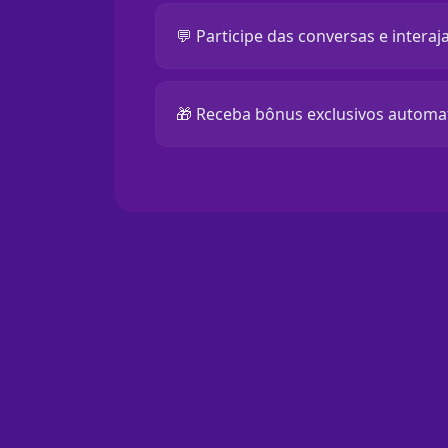
💬 Participe das conversas e interaj
🎁 Receba bônus exclusivos autom