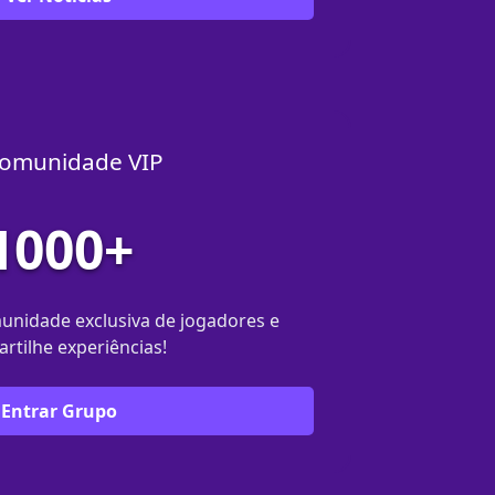
Comunidade VIP
1000+
unidade exclusiva de jogadores e
rtilhe experiências!
Entrar Grupo