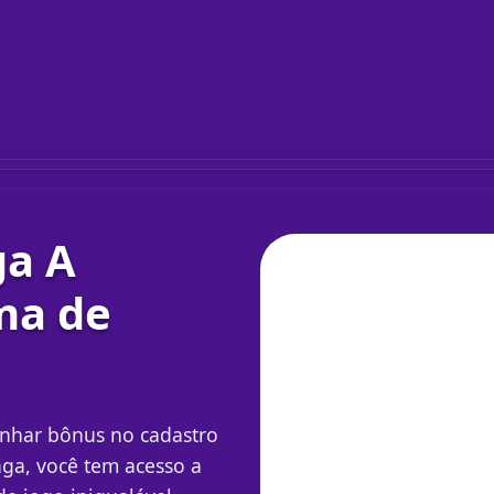
ga A
ma de
nhar bônus no cadastro
ga, você tem acesso a