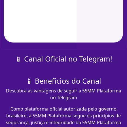
📱 Canal Oficial no Telegram!
📱 Benefícios do Canal
Descubra as vantagens de seguir a 55MM Plataforma
no Telegram
Como plataforma oficial autorizada pelo governo
brasileiro, a 55MM Plataforma segue os princípios de
segurança, justiça e integridade da 55MM Plataforma