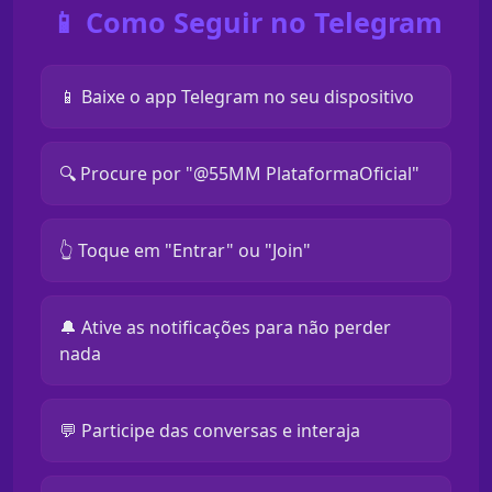
📱 Como Seguir no Telegram
📱 Baixe o app Telegram no seu dispositivo
🔍 Procure por "@55MM PlataformaOficial"
👆 Toque em "Entrar" ou "Join"
🔔 Ative as notificações para não perder
nada
💬 Participe das conversas e interaja