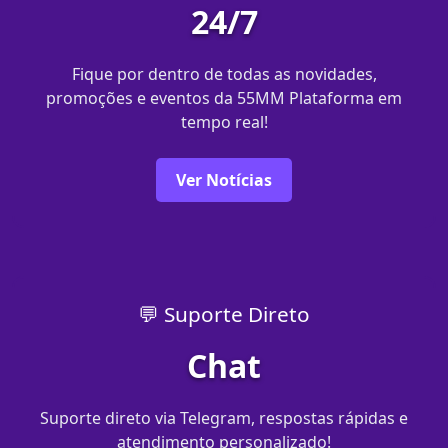
24/7
Fique por dentro de todas as novidades,
promoções e eventos da 55MM Plataforma em
tempo real!
Ver Notícias
💬 Suporte Direto
Chat
Suporte direto via Telegram, respostas rápidas e
atendimento personalizado!