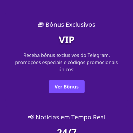
🎁 Bônus Exclusivos
VIP
Receba bônus exclusivos do Telegram,
promoções especiais e códigos promocionais
únicos!
Ver Bônus
📢 Notícias em Tempo Real
24/7