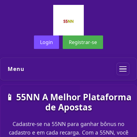
Login
Registrar-se
Menu
📱 55NN A Melhor Plataforma
de Apostas
Cadastre-se na 55NN para ganhar bônus no
cadastro e em cada recarga. Com a 55NN, você