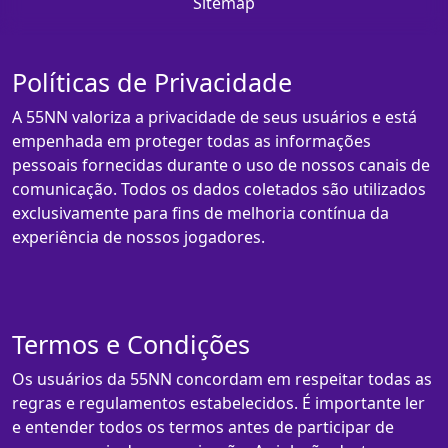
Sitemap
Políticas de Privacidade
A 55NN valoriza a privacidade de seus usuários e está
empenhada em proteger todas as informações
pessoais fornecidas durante o uso de nossos canais de
comunicação. Todos os dados coletados são utilizados
exclusivamente para fins de melhoria contínua da
experiência de nossos jogadores.
Termos e Condições
Os usuários da 55NN concordam em respeitar todas as
regras e regulamentos estabelecidos. É importante ler
e entender todos os termos antes de participar de