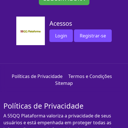
Acessos
Login
Registrar-se
Políticas de Privacidade
Termos e Condições
Sitemap
Políticas de Privacidade
A 55QQ Plataforma valoriza a privacidade de seus
usuários e está empenhada em proteger todas as