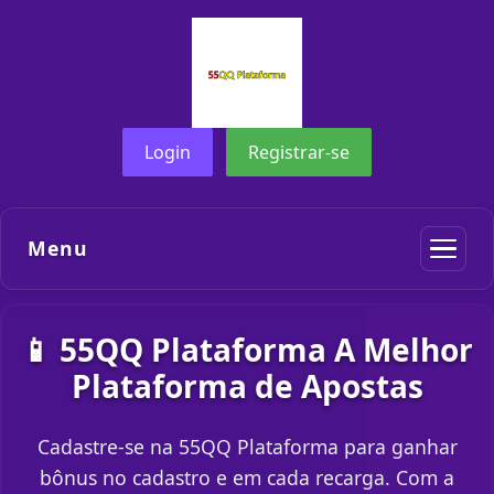
Login
Registrar-se
Menu
📱 55QQ Plataforma A Melhor
Plataforma de Apostas
Cadastre-se na 55QQ Plataforma para ganhar
bônus no cadastro e em cada recarga. Com a