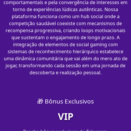
comportamentais e pela convergência de interesses em
torno de experiências lúdicas autênticas. Nossa
plataforma funciona como um hub social onde a
competição saudável coexiste com mecanismos de
recompensa progressiva, criando loops motivacionais
que sustentam o engajamento de longo prazo. A
integração de elementos de social gaming com
sistemas de reconhecimento hierárquico estabelece
uma dinâmica comunitária que vai além do mero ato de
jogar, transformando cada sessão em uma jornada de
descoberta e realização pessoal.
🎁 Bônus Exclusivos
VIP