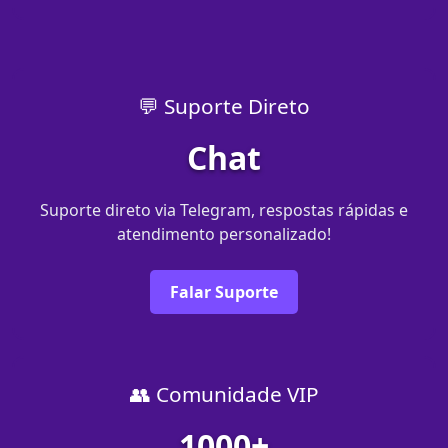
💬 Suporte Direto
Chat
Suporte direto via Telegram, respostas rápidas e
atendimento personalizado!
Falar Suporte
👥 Comunidade VIP
1000+