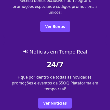
Receba bônus exclusivos do Telegram,
promoções especiais e códigos promocionais
únicos!
Ver Bônus
📢 Notícias em Tempo Real
24/7
Fique por dentro de todas as novidades,
promoções e eventos da 55QQ Plataforma em
tempo real!
Ver Notícias