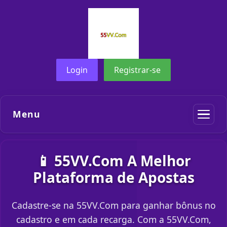
Login
Registrar-se
Menu
📱 55VV.Com A Melhor
Plataforma de Apostas
Cadastre-se na 55VV.Com para ganhar bônus no
cadastro e em cada recarga. Com a 55VV.Com,