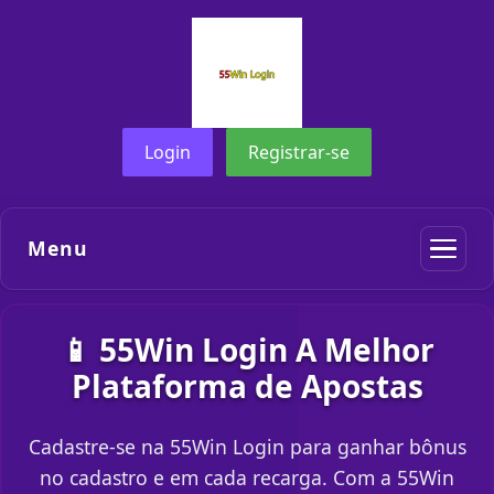
Login
Registrar-se
Menu
📱 55Win Login A Melhor
Plataforma de Apostas
Cadastre-se na 55Win Login para ganhar bônus
no cadastro e em cada recarga. Com a 55Win