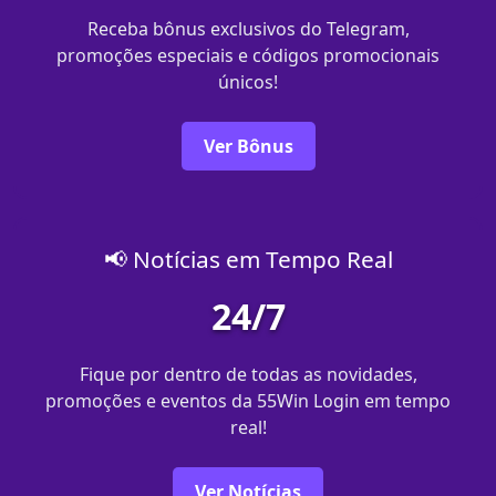
Receba bônus exclusivos do Telegram,
promoções especiais e códigos promocionais
únicos!
Ver Bônus
📢 Notícias em Tempo Real
24/7
Fique por dentro de todas as novidades,
promoções e eventos da 55Win Login em tempo
real!
Ver Notícias