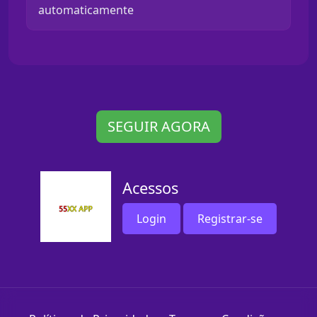
automaticamente
SEGUIR AGORA
Acessos
Login
Registrar-se