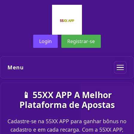
Login
Registrar-se
Menu
📱 55XX APP A Melhor
Plataforma de Apostas
Cadastre-se na 55XX APP para ganhar bônus no
cadastro e em cada recarga. Com a 55XX APP,