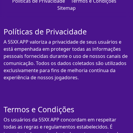
Políticas de Privacidade
Termos e Condições
Sitemap
Políticas de Privacidade
A 55XX APP valoriza a privacidade de seus usuários e
está empenhada em proteger todas as informações
pessoais fornecidas durante o uso de nossos canais de
comunicação. Todos os dados coletados são utilizados
exclusivamente para fins de melhoria contínua da
experiência de nossos jogadores.
Termos e Condições
Os usuários da 55XX APP concordam em respeitar
todas as regras e regulamentos estabelecidos. É