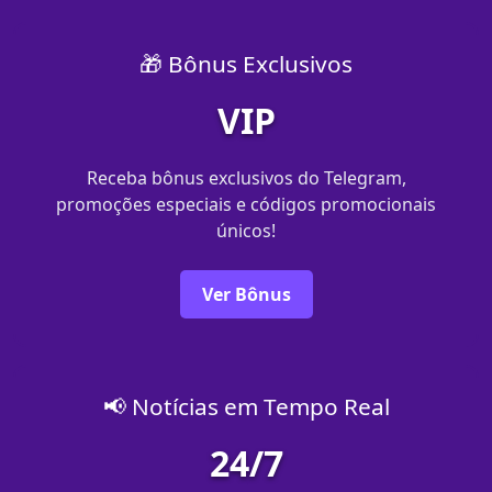
🎁 Bônus Exclusivos
VIP
Receba bônus exclusivos do Telegram,
promoções especiais e códigos promocionais
únicos!
Ver Bônus
📢 Notícias em Tempo Real
24/7