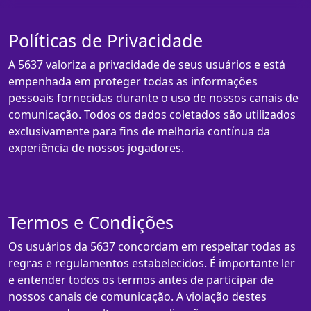
Políticas de Privacidade
A 5637 valoriza a privacidade de seus usuários e está
empenhada em proteger todas as informações
pessoais fornecidas durante o uso de nossos canais de
comunicação. Todos os dados coletados são utilizados
exclusivamente para fins de melhoria contínua da
experiência de nossos jogadores.
Termos e Condições
Os usuários da 5637 concordam em respeitar todas as
regras e regulamentos estabelecidos. É importante ler
e entender todos os termos antes de participar de
nossos canais de comunicação. A violação destes