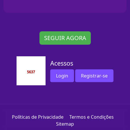
SEGUIR AGORA
Acessos
Login
Registrar-se
Políticas de Privacidade
Termos e Condições
Sitemap