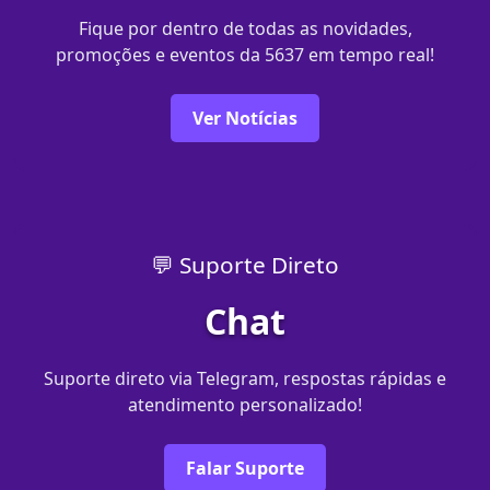
Fique por dentro de todas as novidades,
promoções e eventos da 5637 em tempo real!
Ver Notícias
💬 Suporte Direto
Chat
Suporte direto via Telegram, respostas rápidas e
atendimento personalizado!
Falar Suporte