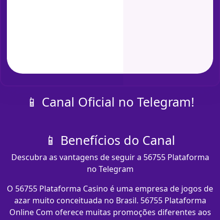
📱 Canal Oficial no Telegram!
📱 Benefícios do Canal
Descubra as vantagens de seguir a 56755 Plataforma
no Telegram
O 56755 Plataforma Casino é uma empresa de jogos de
azar muito conceituada no Brasil. 56755 Plataforma
Online Com oferece muitas promoções diferentes aos