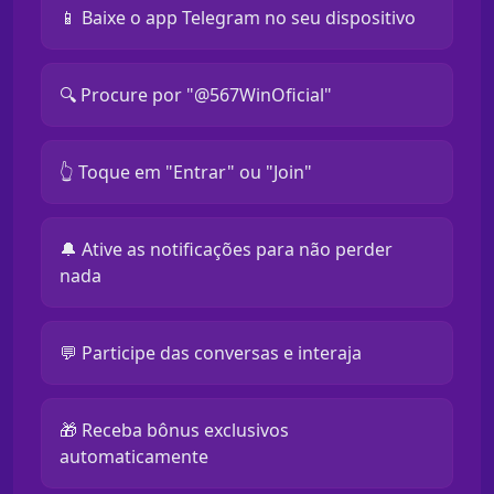
📱 Baixe o app Telegram no seu dispositivo
🔍 Procure por "@567WinOficial"
👆 Toque em "Entrar" ou "Join"
🔔 Ative as notificações para não perder
nada
💬 Participe das conversas e interaja
🎁 Receba bônus exclusivos
automaticamente