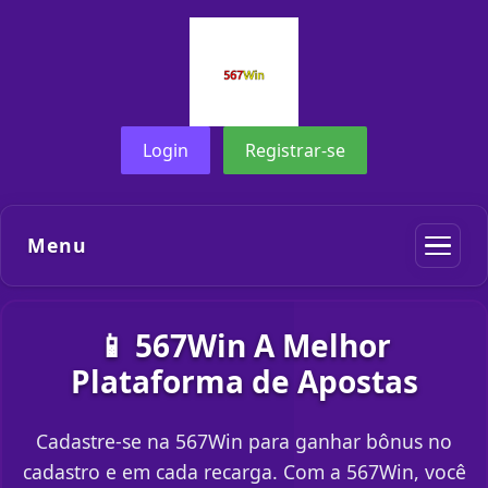
Login
Registrar-se
Menu
📱 567Win A Melhor
Plataforma de Apostas
Cadastre-se na 567Win para ganhar bônus no
cadastro e em cada recarga. Com a 567Win, você