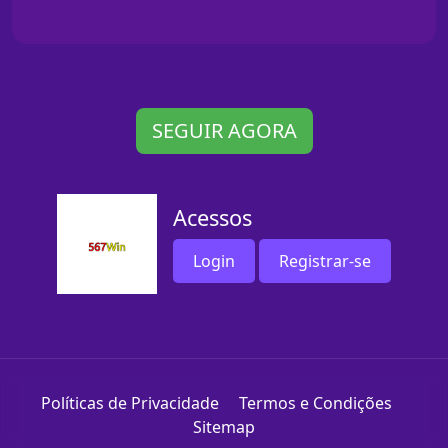
SEGUIR AGORA
Acessos
Login
Registrar-se
Políticas de Privacidade
Termos e Condições
Sitemap