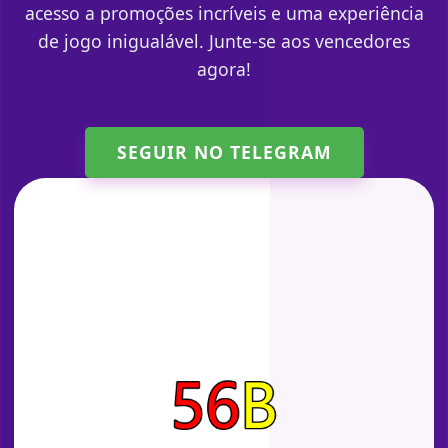
acesso a promoções incríveis e uma experiência
de jogo inigualável. Junte-se aos vencedores
agora!
SEGUIR NO TELEGRAM