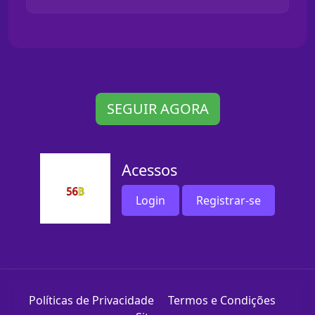
SEGUIR AGORA
Acessos
Login
Registrar-se
Políticas de Privacidade
Termos e Condições