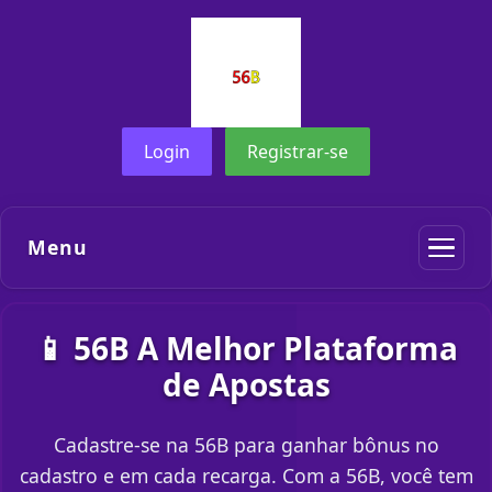
Login
Registrar-se
Menu
📱 56B A Melhor Plataforma
de Apostas
Cadastre-se na 56B para ganhar bônus no
cadastro e em cada recarga. Com a 56B, você tem