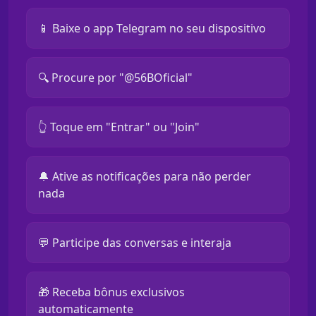
📱 Baixe o app Telegram no seu dispositivo
🔍 Procure por "@56BOficial"
👆 Toque em "Entrar" ou "Join"
🔔 Ative as notificações para não perder
nada
💬 Participe das conversas e interaja
🎁 Receba bônus exclusivos
automaticamente