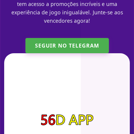
tem acesso a promoções incríveis e uma
experiência de jogo inigualável. Junte-se aos
vencedores agora!
SEGUIR NO TELEGRAM