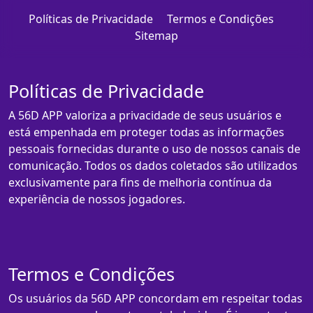
Políticas de Privacidade
Termos e Condições
Sitemap
Políticas de Privacidade
A 56D APP valoriza a privacidade de seus usuários e
está empenhada em proteger todas as informações
pessoais fornecidas durante o uso de nossos canais de
comunicação. Todos os dados coletados são utilizados
exclusivamente para fins de melhoria contínua da
experiência de nossos jogadores.
Termos e Condições
Os usuários da 56D APP concordam em respeitar todas