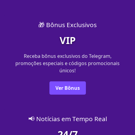
🎁 Bônus Exclusivos
VIP
Receba bônus exclusivos do Telegram,
promoções especiais e códigos promocionais
únicos!
Ver Bônus
📢 Notícias em Tempo Real
24/7