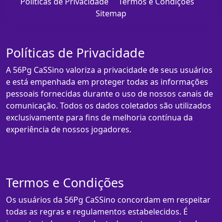
Políticas de Privacidade
Termos e Condições
Sitemap
Políticas de Privacidade
A 56Pg CaSSino valoriza a privacidade de seus usuários
e está empenhada em proteger todas as informações
pessoais fornecidas durante o uso de nossos canais de
comunicação. Todos os dados coletados são utilizados
exclusivamente para fins de melhoria contínua da
experiência de nossos jogadores.
Termos e Condições
Os usuários da 56Pg CaSSino concordam em respeitar
todas as regras e regulamentos estabelecidos. É