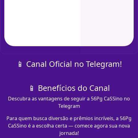
📱 Canal Oficial no Telegram!
📱 Benefícios do Canal
Descubra as vantagens de seguir a 56Pg CaSSino no
Telegram
Para quem busca diversão e prêmios incríveis, a 56Pg
CaSSino é a escolha certa — comece agora sua nova
jornada!