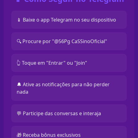
📱 Baixe o app Telegram no seu dispositivo
🔍 Procure por "@56Pg CaSSinoOficial"
👆 Toque em "Entrar" ou "Join"
🔔 Ative as notificações para não perder
nada
💬 Participe das conversas e interaja
🎁 Receba bônus exclusivos