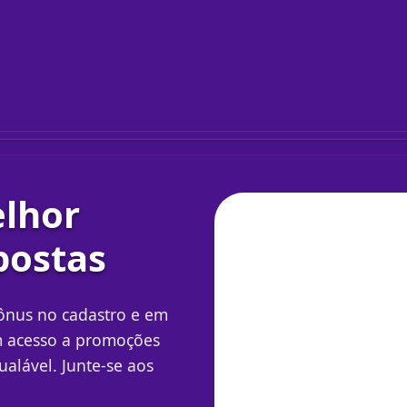
lhor
postas
ônus no cadastro e em
m acesso a promoções
ualável. Junte-se aos