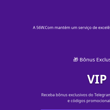
A 56W.Com mantém um serviço de excelên
🎁 Bônus Exclu
VIP
Receba bônus exclusivos do Telegra
e códigos promocionai