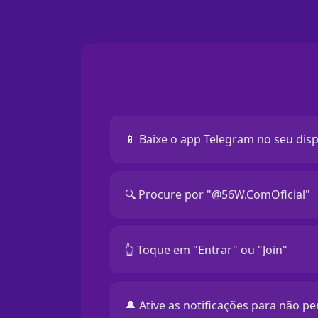
📱 Baixe o app Telegram no seu disp
🔍 Procure por "@56W.ComOficial"
👆 Toque em "Entrar" ou "Join"
🔔 Ative as notificações para não p