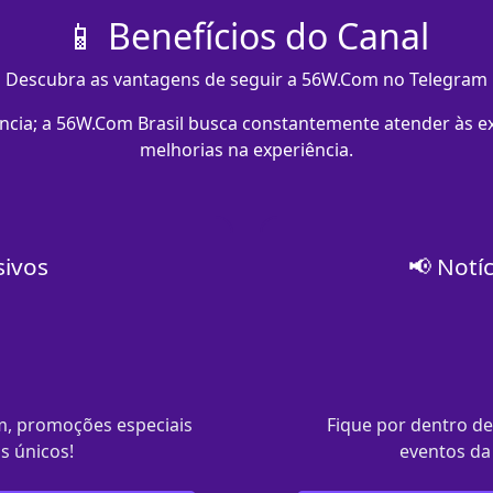
📱 Benefícios do Canal
Descubra as vantagens de seguir a 56W.Com no Telegram
cia; a 56W.Com Brasil busca constantemente atender às ex
melhorias na experiência.
sivos
📢 Notí
m, promoções especiais
Fique por dentro d
s únicos!
eventos da