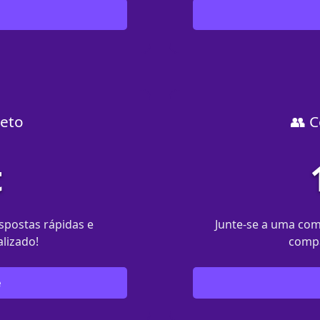
reto
👥 
t
espostas rápidas e
Junte-se a uma com
lizado!
compa
e