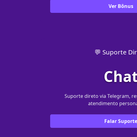
Ver Bônus
💬 Suporte Di
Cha
Suporte direto via Telegram, r
atendimento persona
Falar Suport