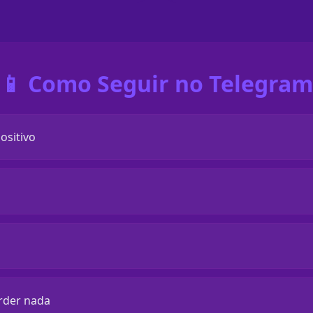
📱 Como Seguir no Telegram
ositivo
erder nada