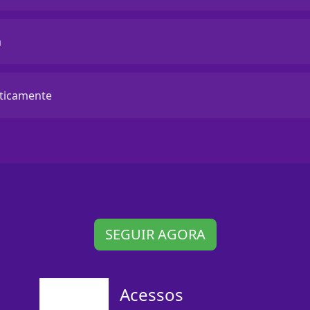
a
aticamente
SEGUIR AGORA
Acessos