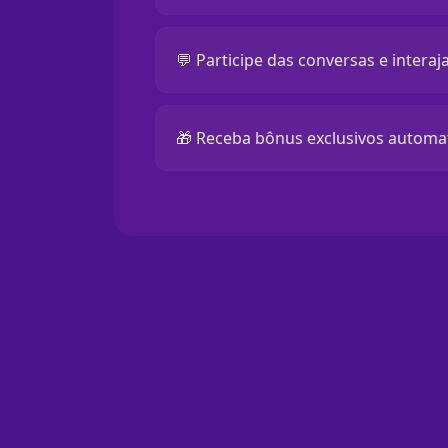
💬 Participe das conversas e interaj
🎁 Receba bônus exclusivos autom