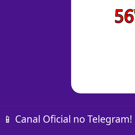
📱 Canal Oficial no Telegram!