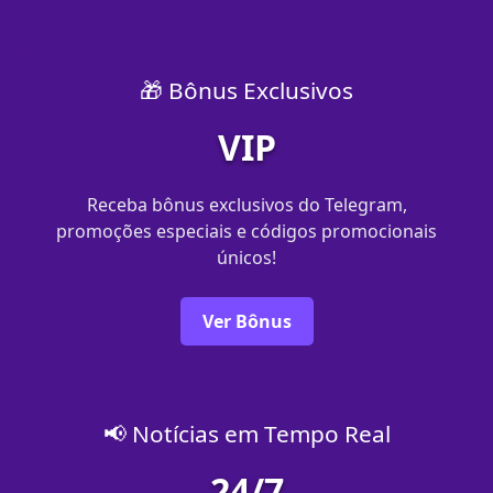
🎁 Bônus Exclusivos
VIP
Receba bônus exclusivos do Telegram,
promoções especiais e códigos promocionais
únicos!
Ver Bônus
📢 Notícias em Tempo Real
24/7