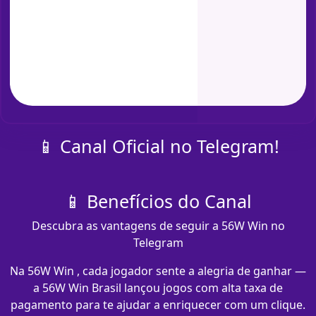
📱 Canal Oficial no Telegram!
📱 Benefícios do Canal
Descubra as vantagens de seguir a 56W Win no
Telegram
Na 56W Win , cada jogador sente a alegria de ganhar —
a 56W Win Brasil lançou jogos com alta taxa de
pagamento para te ajudar a enriquecer com um clique.