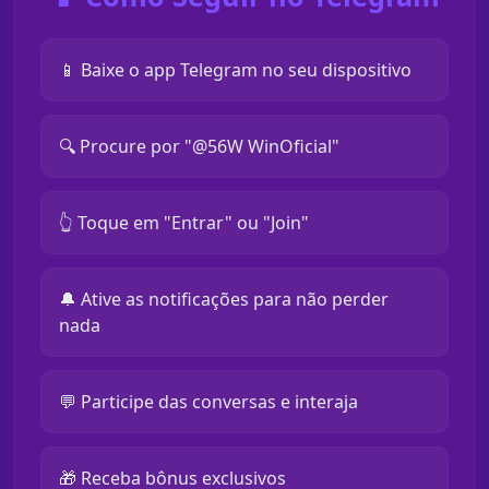
📱 Baixe o app Telegram no seu dispositivo
🔍 Procure por "@56W WinOficial"
👆 Toque em "Entrar" ou "Join"
🔔 Ative as notificações para não perder
nada
💬 Participe das conversas e interaja
🎁 Receba bônus exclusivos