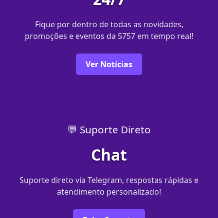
Fique por dentro de todas as novidades,
promoções e eventos da 5757 em tempo real!
Ver Notícias
💬 Suporte Direto
Chat
Suporte direto via Telegram, respostas rápidas e
atendimento personalizado!