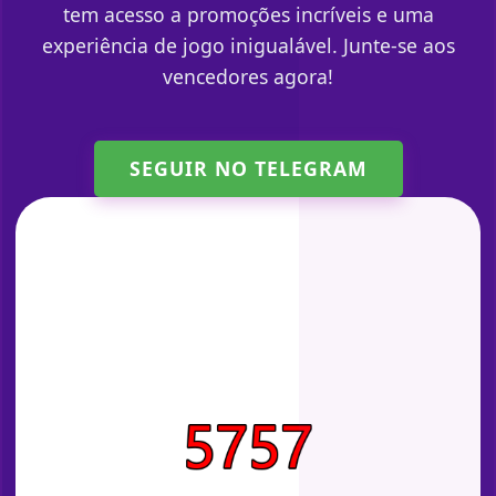
tem acesso a promoções incríveis e uma
experiência de jogo inigualável. Junte-se aos
vencedores agora!
SEGUIR NO TELEGRAM