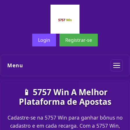
Login
Registrar-se
Menu
📱 5757 Win A Melhor
Plataforma de Apostas
Cadastre-se na 5757 Win para ganhar bônus no
cadastro e em cada recarga. Com a 5757 Win,