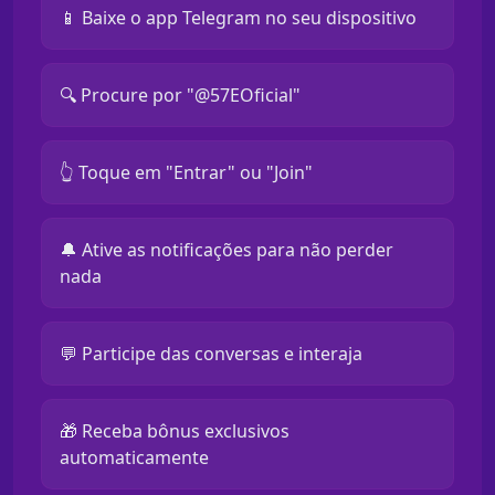
📱 Baixe o app Telegram no seu dispositivo
🔍 Procure por "@57EOficial"
👆 Toque em "Entrar" ou "Join"
🔔 Ative as notificações para não perder
nada
💬 Participe das conversas e interaja
🎁 Receba bônus exclusivos
automaticamente