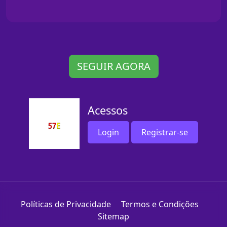
SEGUIR AGORA
Acessos
Login
Registrar-se
Políticas de Privacidade
Termos e Condições
Sitemap