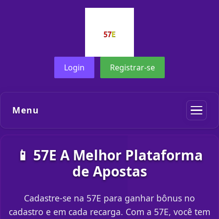
Login
Registrar-se
Menu
📱 57E A Melhor Plataforma
de Apostas
Cadastre-se na 57E para ganhar bônus no
cadastro e em cada recarga. Com a 57E, você tem