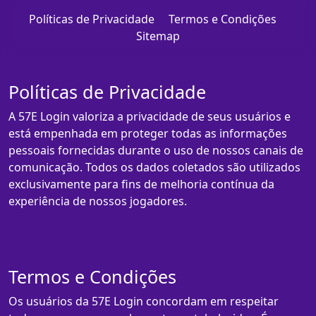
Políticas de Privacidade
Termos e Condições
Sitemap
Políticas de Privacidade
A 57E Login valoriza a privacidade de seus usuários e
está empenhada em proteger todas as informações
pessoais fornecidas durante o uso de nossos canais de
comunicação. Todos os dados coletados são utilizados
exclusivamente para fins de melhoria contínua da
experiência de nossos jogadores.
Termos e Condições
Os usuários da 57E Login concordam em respeitar