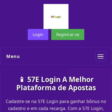
Login
Registrar-se
Menu
📱 57E Login A Melhor
Plataforma de Apostas
Cadastre-se na 57E Login para ganhar bônus no
cadastro e em cada recarga. Com a 57E Login,