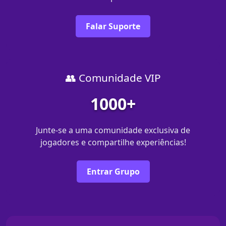
Falar Suporte
👥 Comunidade VIP
1000+
Junte-se a uma comunidade exclusiva de
jogadores e compartilhe experiências!
Entrar Grupo