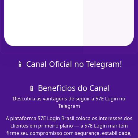
📱 Canal Oficial no Telegram!
📱 Benefícios do Canal
Descubra as vantagens de seguir a 57E Login no
Telegram
A plataforma 57E Login Brasil coloca os interesses dos
clientes em primeiro plano — a 57E Login mantém
firme seu compromisso com segurança, estabilidade,