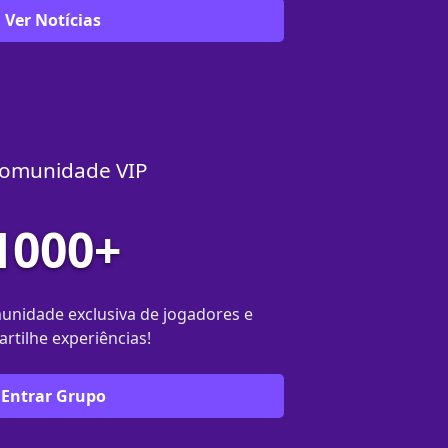
Ver Notícias
Comunidade VIP
1000+
unidade exclusiva de jogadores e
rtilhe experiências!
Entrar Grupo