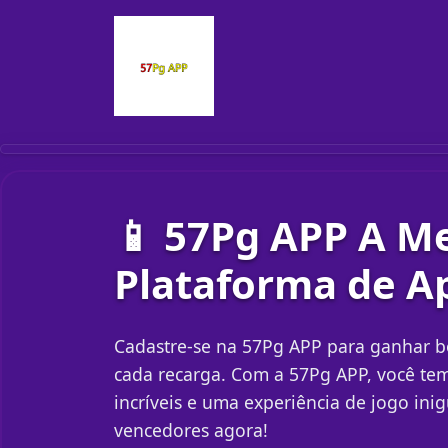
📱 57Pg APP A M
Plataforma de A
Cadastre-se na 57Pg APP para ganhar b
cada recarga. Com a 57Pg APP, você te
incríveis e uma experiência de jogo inig
vencedores agora!