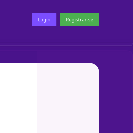
Login
Registrar-se