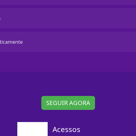
a
aticamente
SEGUIR AGORA
Acessos