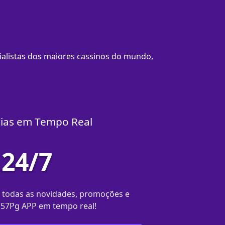
ialistas dos maiores cassinos do mundo,
cias em Tempo Real
24/7
e todas as novidades, promoções e
 57Pg APP em tempo real!