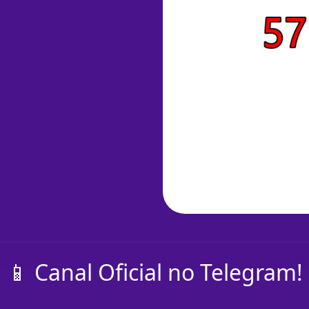
📱 Canal Oficial no Telegram!