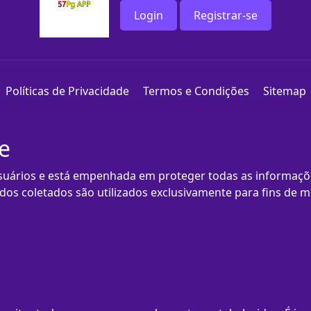
Login
Registrar-se
Políticas de Privacidade
Termos e Condições
Sitemap
de
usuários e está empenhada em proteger todas as informaçõ
os coletados são utilizados exclusivamente para fins de m