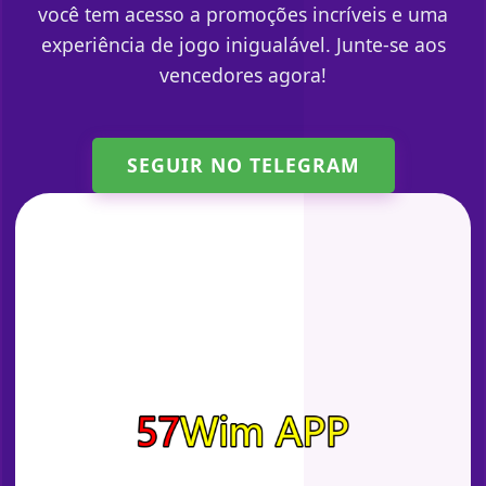
você tem acesso a promoções incríveis e uma
experiência de jogo inigualável. Junte-se aos
vencedores agora!
SEGUIR NO TELEGRAM