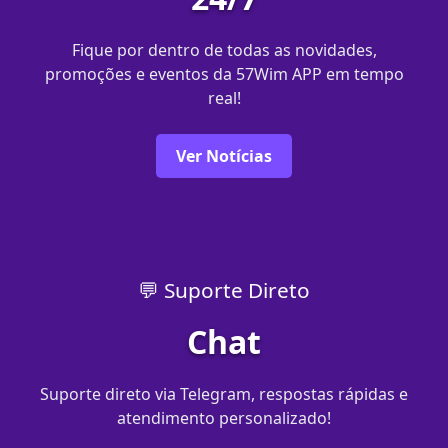
Fique por dentro de todas as novidades,
promoções e eventos da 57Wim APP em tempo
real!
Ver Notícias
💬 Suporte Direto
Chat
Suporte direto via Telegram, respostas rápidas e
atendimento personalizado!