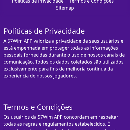
Políticas de Privacidade
Termos e Condições
Sitemap
Políticas de Privacidade
A 57Wim APP valoriza a privacidade de seus usuários e
está empenhada em proteger todas as informações
pessoais fornecidas durante o uso de nossos canais de
comunicação. Todos os dados coletados são utilizados
exclusivamente para fins de melhoria contínua da
experiência de nossos jogadores.
Termos e Condições
Os usuários da 57Wim APP concordam em respeitar
todas as regras e regulamentos estabelecidos. É