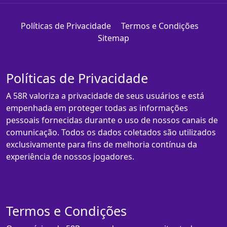
Políticas de Privacidade
Termos e Condições
Sitemap
Políticas de Privacidade
A 58R valoriza a privacidade de seus usuários e está
empenhada em proteger todas as informações
pessoais fornecidas durante o uso de nossos canais de
comunicação. Todos os dados coletados são utilizados
exclusivamente para fins de melhoria contínua da
experiência de nossos jogadores.
Termos e Condições