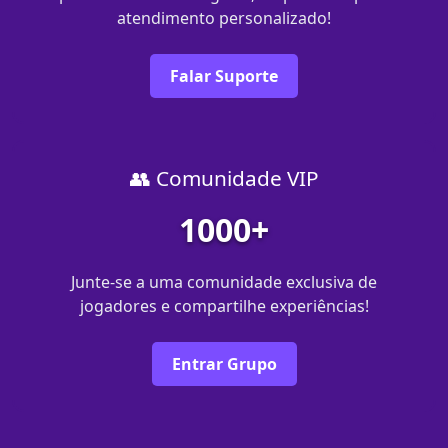
atendimento personalizado!
Falar Suporte
👥 Comunidade VIP
1000+
Junte-se a uma comunidade exclusiva de
jogadores e compartilhe experiências!
Entrar Grupo