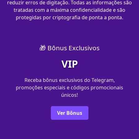
reduzir erros de digitação. Todas as informações são
tratadas com a máxima confidencialidade e são
protegidas por criptografia de ponta a ponta.
🎁 Bônus Exclusivos
VIP
Receba bônus exclusivos do Telegram,
promoções especiais e códigos promocionais
únicos!
Ver Bônus