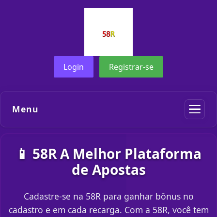
Login
Registrar-se
Menu
📱 58R A Melhor Plataforma
de Apostas
Cadastre-se na 58R para ganhar bônus no
cadastro e em cada recarga. Com a 58R, você tem