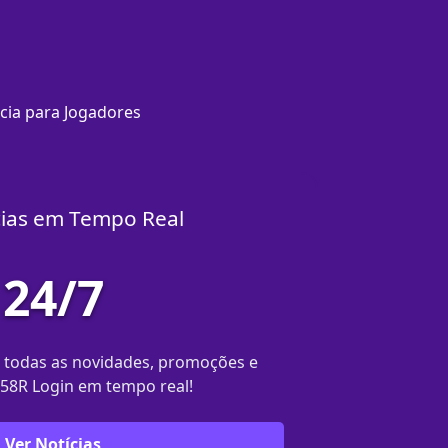
cia para Jogadores
cias em Tempo Real
24/7
e todas as novidades, promoções e
 58R Login em tempo real!
Ver Notícias