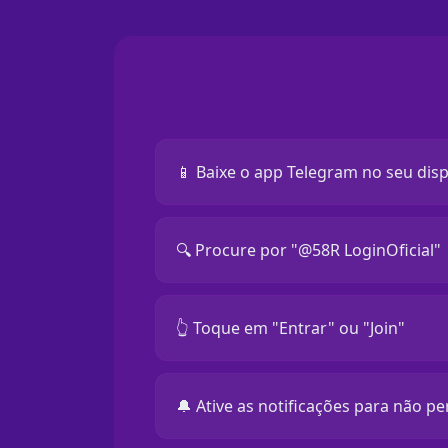
📱 Baixe o app Telegram no seu disp
🔍 Procure por "@58R LoginOficial"
👆 Toque em "Entrar" ou "Join"
🔔 Ative as notificações para não p