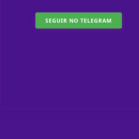
SEGUIR NO TELEGRAM