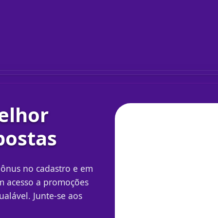
elhor
postas
bônus no cadastro e em
em acesso a promoções
ualável. Junte-se aos