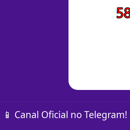
📱 Canal Oficial no Telegram!