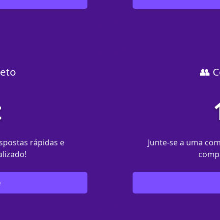
reto
👥 
t
espostas rápidas e
Junte-se a uma com
lizado!
compa
e