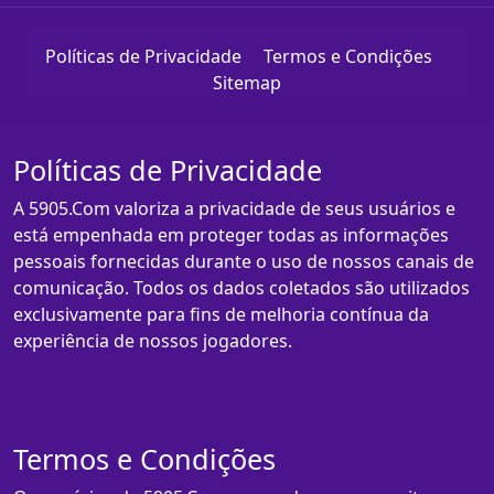
Políticas de Privacidade
Termos e Condições
Sitemap
Políticas de Privacidade
A 5905.Com valoriza a privacidade de seus usuários e
está empenhada em proteger todas as informações
pessoais fornecidas durante o uso de nossos canais de
comunicação. Todos os dados coletados são utilizados
exclusivamente para fins de melhoria contínua da
experiência de nossos jogadores.
Termos e Condições