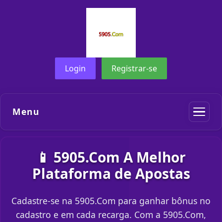
Login
Registrar-se
Menu
📱 5905.Com A Melhor
Plataforma de Apostas
Cadastre-se na 5905.Com para ganhar bônus no
cadastro e em cada recarga. Com a 5905.Com,