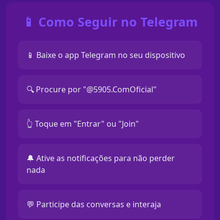
📱 Como Seguir no Telegram
📱 Baixe o app Telegram no seu dispositivo
🔍 Procure por "@5905.ComOficial"
👆 Toque em "Entrar" ou "Join"
🔔 Ative as notificações para não perder
nada
💬 Participe das conversas e interaja