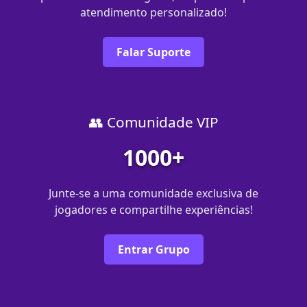
atendimento personalizado!
Falar Suporte
👥 Comunidade VIP
1000+
Junte-se a uma comunidade exclusiva de
jogadores e compartilhe experiências!
Entrar Grupo