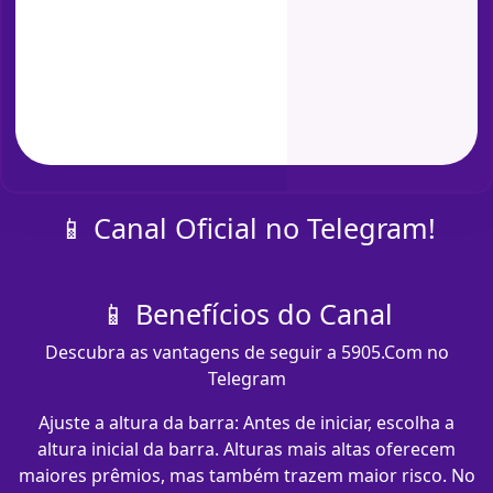
📱 Canal Oficial no Telegram!
📱 Benefícios do Canal
Descubra as vantagens de seguir a 5905.Com no
Telegram
Ajuste a altura da barra: Antes de iniciar, escolha a
altura inicial da barra. Alturas mais altas oferecem
maiores prêmios, mas também trazem maior risco. No