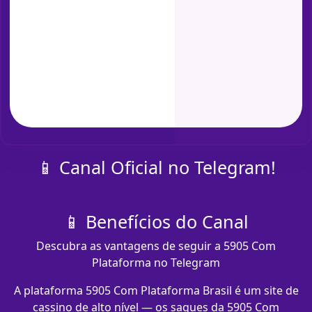
📱 Canal Oficial no Telegram!
📱 Benefícios do Canal
Descubra as vantagens de seguir a 5905 Com
Plataforma no Telegram
A plataforma 5905 Com Plataforma Brasil é um site de
cassino de alto nível — os saques da 5905 Com