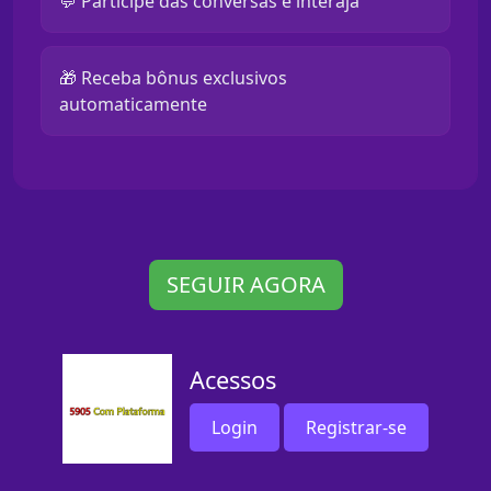
💬 Participe das conversas e interaja
🎁 Receba bônus exclusivos
automaticamente
SEGUIR AGORA
Acessos
Login
Registrar-se