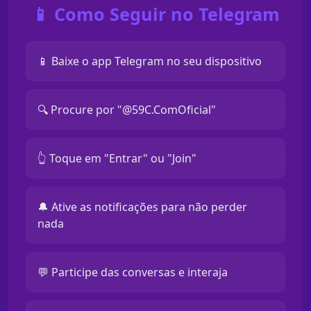
📱 Como Seguir no Telegram
📱 Baixe o app Telegram no seu dispositivo
🔍 Procure por "@59C.ComOficial"
👆 Toque em "Entrar" ou "Join"
🔔 Ative as notificações para não perder
nada
💬 Participe das conversas e interaja