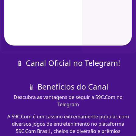
📱 Canal Oficial no Telegram!
📱 Benefícios do Canal
Descubra as vantagens de seguir a 59C.Com no
Telegram
A 59C.Com é um cassino extremamente popular, com
diversos jogos de entretenimento no plataforma
59C.Com Brasil , cheios de diversão e prêmios