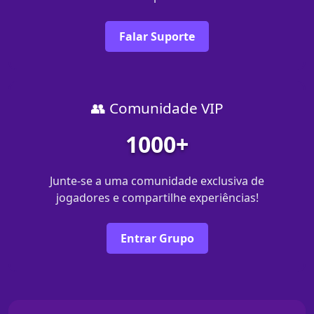
Falar Suporte
👥 Comunidade VIP
1000+
Junte-se a uma comunidade exclusiva de
jogadores e compartilhe experiências!
Entrar Grupo