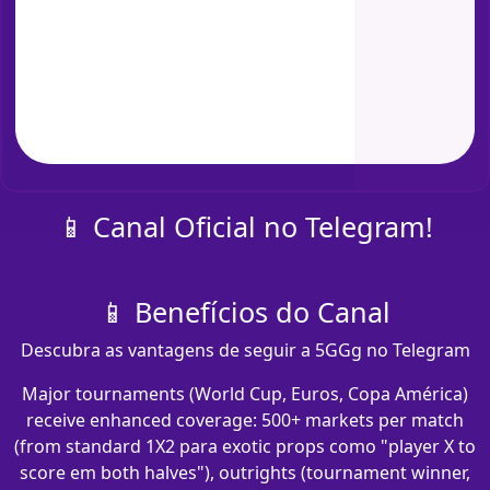
📱 Canal Oficial no Telegram!
📱 Benefícios do Canal
Descubra as vantagens de seguir a 5GGg no Telegram
Major tournaments (World Cup, Euros, Copa América)
receive enhanced coverage: 500+ markets per match
(from standard 1X2 para exotic props como "player X to
score em both halves"), outrights (tournament winner,