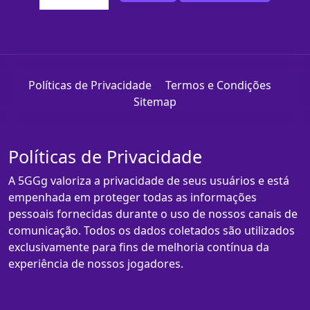
Políticas de Privacidade
Termos e Condições
Sitemap
Políticas de Privacidade
A 5GGg valoriza a privacidade de seus usuários e está
empenhada em proteger todas as informações
pessoais fornecidas durante o uso de nossos canais de
comunicação. Todos os dados coletados são utilizados
exclusivamente para fins de melhoria contínua da
experiência de nossos jogadores.