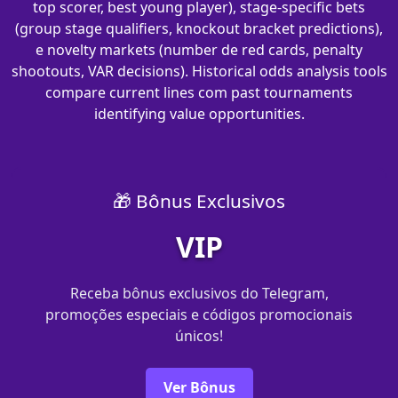
top scorer, best young player), stage-specific bets
(group stage qualifiers, knockout bracket predictions),
e novelty markets (number de red cards, penalty
shootouts, VAR decisions). Historical odds analysis tools
compare current lines com past tournaments
identifying value opportunities.
🎁 Bônus Exclusivos
VIP
Receba bônus exclusivos do Telegram,
promoções especiais e códigos promocionais
únicos!
Ver Bônus