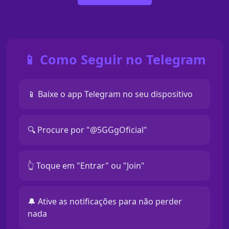
📱 Como Seguir no Telegram
📱 Baixe o app Telegram no seu dispositivo
🔍 Procure por "@5GGgOficial"
👆 Toque em "Entrar" ou "Join"
🔔 Ative as notificações para não perder
nada