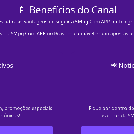
📱 Benefícios do Canal
scubra as vantagens de seguir a 5Mpg Com APP no Teleg
sino 5Mpg Com APP no Brasil — confiável e com apostas ao
sivos
📢 Notí
m, promoções especiais
Fique por dentro d
s únicos!
eventos da 5