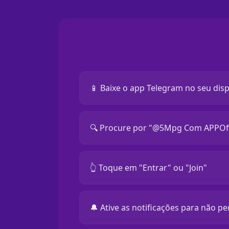
📱 Baixe o app Telegram no seu disp
🔍 Procure por "@5Mpg Com APPOfi
👆 Toque em "Entrar" ou "Join"
🔔 Ative as notificações para não p