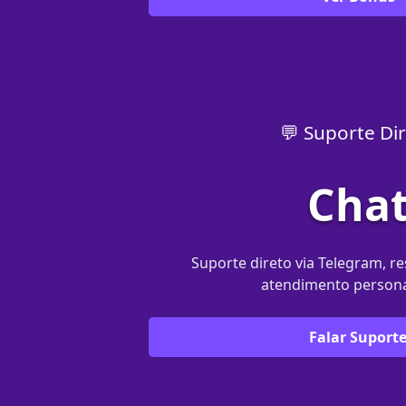
💬 Suporte Di
Cha
Suporte direto via Telegram, r
atendimento persona
Falar Suport