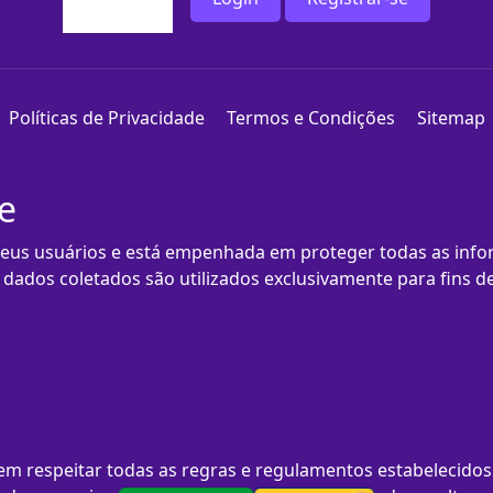
Políticas de Privacidade
Termos e Condições
Sitemap
de
seus usuários e está empenhada em proteger todas as info
dados coletados são utilizados exclusivamente para fins d
respeitar todas as regras e regulamentos estabelecidos. 