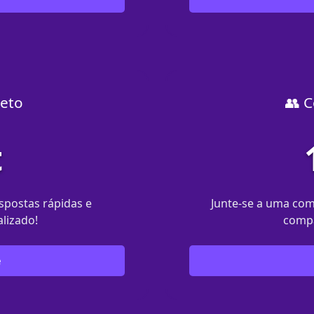
reto
👥 
t
espostas rápidas e
Junte-se a uma com
lizado!
compa
e