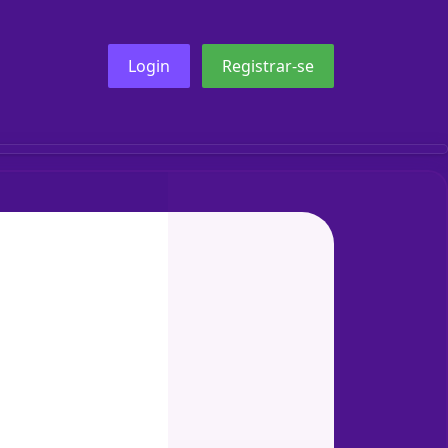
Login
Registrar-se