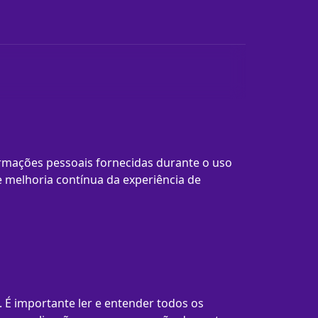
rmações pessoais fornecidas durante o uso
e melhoria contínua da experiência de
É importante ler e entender todos os