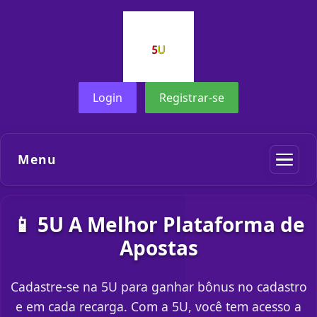
Login
Registrar-se
Menu
📱 5U A Melhor Plataforma de
Apostas
Cadastre-se na 5U para ganhar bônus no cadastro
e em cada recarga. Com a 5U, você tem acesso a