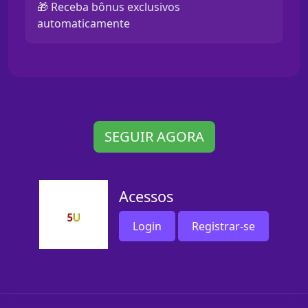
🎁 Receba bônus exclusivos
automaticamente
SEGUIR AGORA
Acessos
Login
Registrar-se