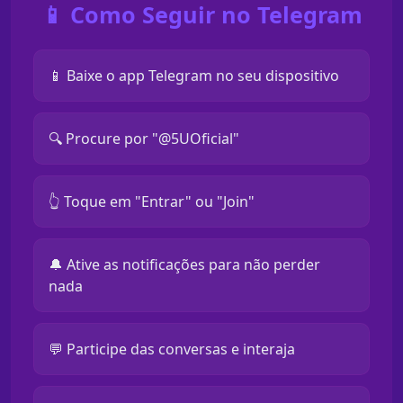
📱 Como Seguir no Telegram
📱 Baixe o app Telegram no seu dispositivo
🔍 Procure por "@5UOficial"
👆 Toque em "Entrar" ou "Join"
🔔 Ative as notificações para não perder
nada
💬 Participe das conversas e interaja