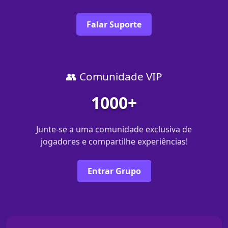
Falar Suporte
👥 Comunidade VIP
1000+
Junte-se a uma comunidade exclusiva de
jogadores e compartilhe experiências!
Entrar Grupo