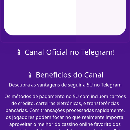
📱 Canal Oficial no Telegram!
📱 Benefícios do Canal
Descubra as vantagens de seguir a 5U no Telegram
Os métodos de pagamento no 5U com​ incluem cartões
de crédito, carteiras eletrônicas, e transferências
bancárias. Com transações processadas rapidamente,
os jogadores podem focar no que realmente importa:
aproveitar o melhor do cassino online favorito dos