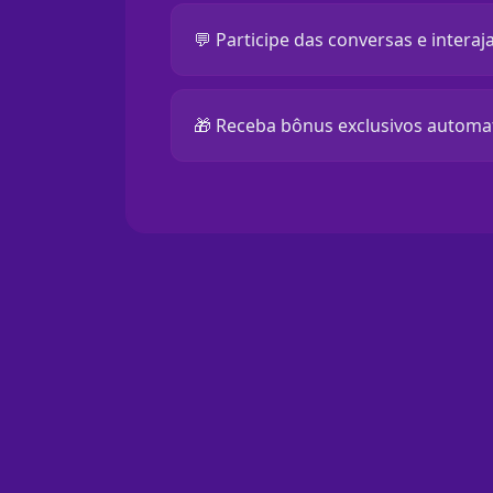
💬 Participe das conversas e interaj
🎁 Receba bônus exclusivos autom