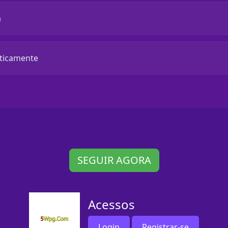
a
aticamente
SEGUIR AGORA
Acessos
Login
Registrar-se