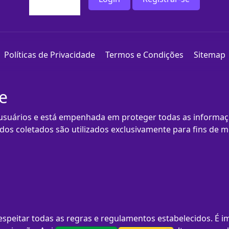
Políticas de Privacidade
Termos e Condições
Sitemap
de
 usuários e está empenhada em proteger todas as informaç
os coletados são utilizados exclusivamente para fins de m
eitar todas as regras e regulamentos estabelecidos. É im