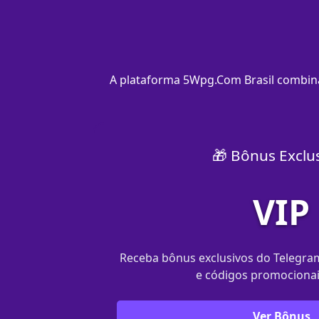
A plataforma 5Wpg.Com Brasil combina
🎁 Bônus Exclu
VIP
Receba bônus exclusivos do Telegra
e códigos promocionai
Ver Bônus