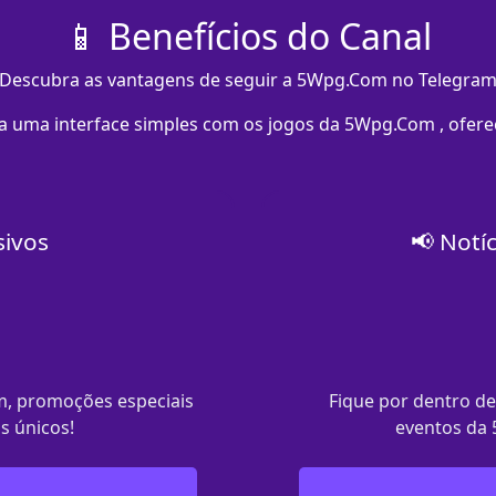
📱 Benefícios do Canal
Descubra as vantagens de seguir a 5Wpg.Com no Telegra
 uma interface simples com os jogos da 5Wpg.Com , oferec
sivos
📢 Notí
m, promoções especiais
Fique por dentro d
s únicos!
eventos da