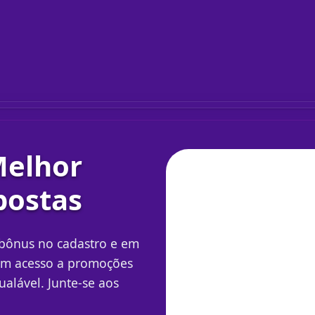
Melhor
postas
bônus no cadastro e em
em acesso a promoções
ualável. Junte-se aos