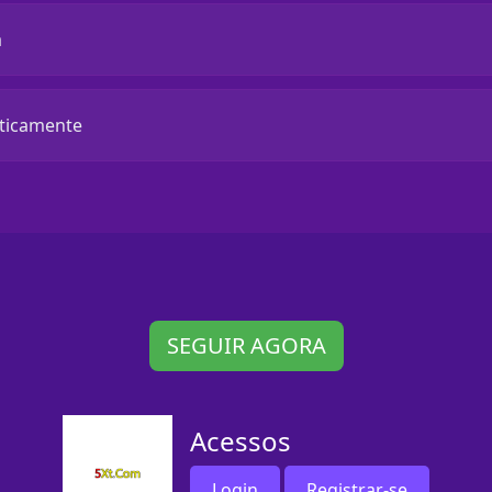
a
aticamente
SEGUIR AGORA
Acessos
Login
Registrar-se