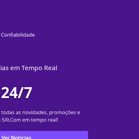
 Confiabilidade
cias em Tempo Real
24/7
e todas as novidades, promoções e
a 5Xt.Com em tempo real!
Ver Notícias