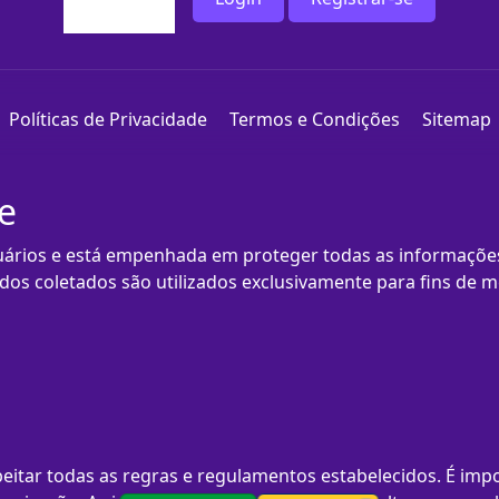
Políticas de Privacidade
Termos e Condições
Sitemap
de
suários e está empenhada em proteger todas as informaçõe
os coletados são utilizados exclusivamente para fins de m
tar todas as regras e regulamentos estabelecidos. É impo