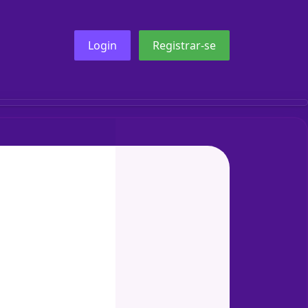
Login
Registrar-se