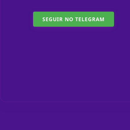
SEGUIR NO TELEGRAM