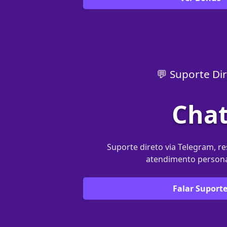
💬 Suporte Di
Cha
Suporte direto via Telegram, r
atendimento persona
Falar Suport