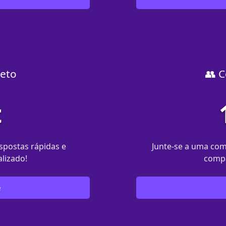
reto
👥 
t
espostas rápidas e
Junte-se a uma com
lizado!
compa
e