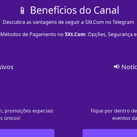
📱 Benefícios do Canal
Descubra as vantagens de seguir a 5Xt.Com no Telegram
s Métodos de Pagamento no
5Xt.Com
: Opções, Segurança e
sivos
📢 Notí
m, promoções especiais
Fique por dentro d
s únicos!
eventos d