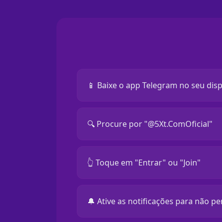
📱 Baixe o app Telegram no seu disp
🔍 Procure por "@5Xt.ComOficial"
👆 Toque em "Entrar" ou "Join"
🔔 Ative as notificações para não p