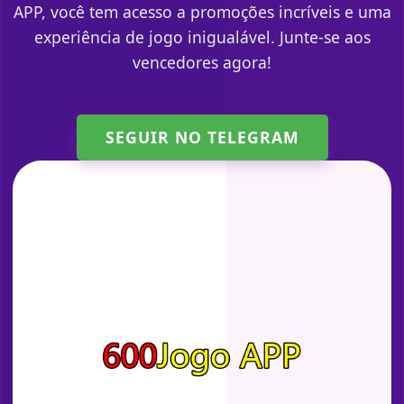
APP, você tem acesso a promoções incríveis e uma
experiência de jogo inigualável. Junte-se aos
vencedores agora!
SEGUIR NO TELEGRAM