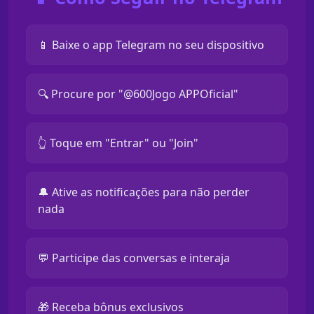
📱 Baixe o app Telegram no seu dispositivo
🔍 Procure por "@600Jogo APPOficial"
👆 Toque em "Entrar" ou "Join"
🔔 Ative as notificações para não perder
nada
💬 Participe das conversas e interaja
🎁 Receba bônus exclusivos